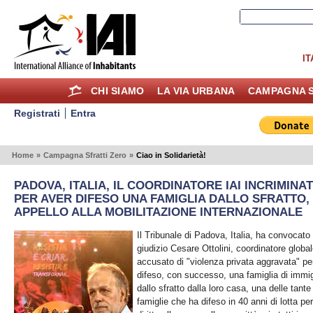
IT
CHI SIAMO
LA VIA URBANA
CAMPAGNA S
Registrati
Entra
Home
»
Campagna Sfratti Zero
»
Ciao in Solidarietà!
PADOVA, ITALIA, IL COORDINATORE IAI INCRIMINA
PER AVER DIFESO UNA FAMIGLIA DALLO SFRATTO,
APPELLO ALLA MOBILITAZIONE INTERNAZIONALE
Il Tribunale di Padova, Italia, ha convocato 
giudizio Cesare Ottolini, coordinatore global
accusato di "violenza privata aggravata" pe
difeso, con successo, una famiglia di immig
dallo sfratto dalla loro casa, una delle tante
famiglie che ha difeso in 40 anni di lotta per 