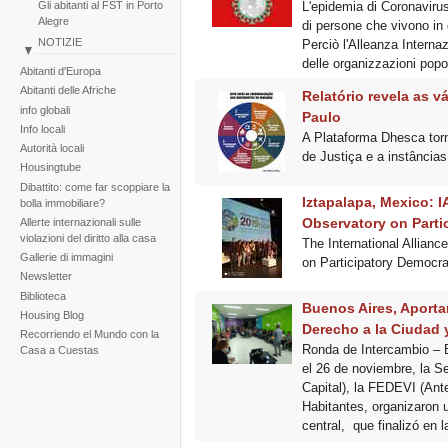
Gli abitanti al FST in Porto
L'epidemia di Coronavirus
Alegre
di persone che vivono in 
NOTIZIE
Perciò l'Alleanza Internaz
delle organizzazioni popol
Perù: Marcia dei quartieri
Abitanti d'Europa
popolari di Huascar
Abitanti delle Afriche
Relatório revela as 
Reportaje fotogràfico sobre
info globali
Paulo
la tragedia de la tormenta
Info locali
Noel
A Plataforma Dhesca tor
Autorità locali
de Justiça e a instâncias
Housingtube
Dibattito: come far scoppiare la
Iztapalapa, Mexico: I
bolla immobiliare?
Observatory on Parti
Allerte internazionali sulle
violazioni del diritto alla casa
The International Allianc
Gallerie di immagini
on Participatory Democra
Newsletter
Biblioteca
Buenos Aires, Aportan
Housing Blog
Derecho a la Ciudad 
Recorriendo el Mundo con la
Ronda de Intercambio – B
Casa a Cuestas
el 26 de noviembre, la S
Capital), la FEDEVI (Ant
Habitantes, organizaron un
central, que finalizó en 