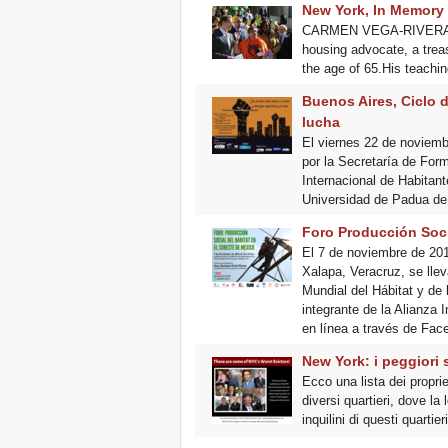
New York, In Memory 
CARMEN VEGA-RIVERA, 19
housing advocate, a trea
the age of 65.His teachi
Buenos Aires, Ciclo d
lucha
El viernes 22 de noviemb
por la Secretaría de For
Internacional de Habitant
Universidad de Padua de 
Foro Producción Soci
El 7 de noviembre de 2019
Xalapa, Veracruz, se llev
Mundial del Hábitat y de 
integrante de la Alianza
en línea a través de Fa
New York: i peggiori sf
Ecco una lista dei proprie
diversi quartieri, dove la
inquilini di questi quarti