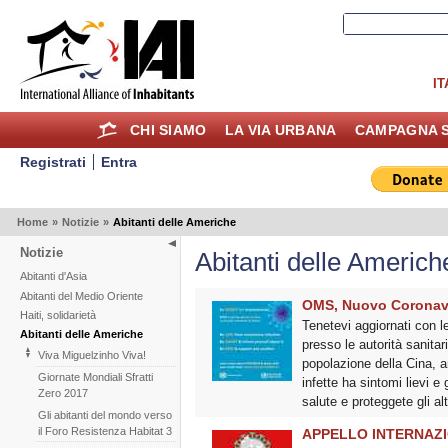
IT
CHI SIAMO
LA VIA URBANA
CAMPAGNA S
Registrati
Entra
Home
»
Notizie
»
Abitanti delle Americhe
Notizie
Abitanti delle Americh
Abitanti d'Asia
Abitanti del Medio Oriente
OMS, Nuovo Coronavir
Haiti, solidarietà
Tenetevi aggiornati con l
Abitanti delle Americhe
presso le autorità sanita
Viva Miguelzinho Viva!
popolazione della Cina, an
Giornate Mondiali Sfratti
infette ha sintomi lievi 
Zero 2017
salute e proteggete gli al
Gli abitanti del mondo verso
il Foro Resistenza Habitat 3
APPELLO INTERNAZI