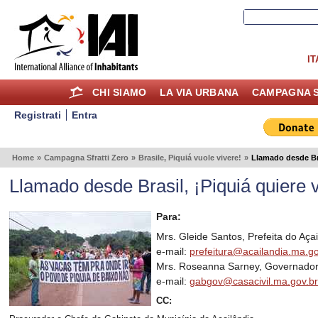
IT
CHI SIAMO
LA VIA URBANA
CAMPAGNA S
Registrati
Entra
Home
»
Campagna Sfratti Zero
»
Brasile, Piquiá vuole vivere!
»
Llamado desde Bras
Llamado desde Brasil, ¡Piquiá quiere vi
Para:
Mrs. Gleide Santos, Prefeita do Aç
e-mail:
prefeitura@acailandia.ma.go
Mrs. Roseanna Sarney, Governado
e-mail:
gabgov@casacivil.ma.gov.b
CC: