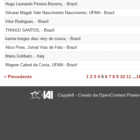
Hugo Leonardo Pereira Bezerra, - Brazil
Silvane Magali Vale Nascimento Nascimento, UFMA - Brazil
Vitor Rodrigues, - Brazil
THIAGO SANTOS, - Brazil
karina borges diaz nery de souza, - Brazil
Alice Pires, Jornal Vias de Fato - Brazil
Maria Gobbato, - Italy
Wagner Cabral da Costa, UFMA - Brazil
« Precedente
1
2
3
4
5
6
7
8
9
10
11
...
1
Copyleft - Creato da OpenContent Powe