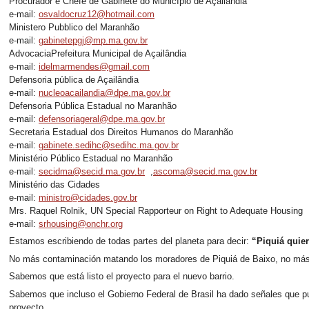
Procurador e Chefe de Gabinete do Município de Açailândia
e-mail:
osvaldocruz12@hotmail.com
Ministero Pubblico del Maranhão
e-mail:
gabinetepgj@mp.ma.gov.br
AdvocaciaPrefeitura Municipal de Açailândia
e-mail:
idelmarmendes@gmail.com
Defensoria pública de Açailândia
e-mail:
nucleoacailandia@dpe.ma.gov.br
Defensoria Pública Estadual no Maranhão
e-mail:
defensoriageral@dpe.ma.gov.br
Secretaria Estadual dos Direitos Humanos do Maranhão
e-mail:
gabinete.sedihc@sedihc.ma.gov.br
Ministério Público Estadual no Maranhão
e-mail:
secidma@secid.ma.gov.br
,
ascoma@secid.ma.gov.br
Ministério das Cidades
e-mail:
ministro@cidades.gov.br
Mrs. Raquel Rolnik, UN Special Rapporteur on Right to Adequate Housing
e-mail:
srhousing@onchr.org
Estamos escribiendo de todas partes del planeta para decir:
“Piquiá quiere
No más contaminación matando los moradores de Piquiá de Baixo, no más 
Sabemos que está listo el proyecto para el nuevo barrio.
Sabemos que incluso el Gobierno Federal de Brasil ha dado señales que p
proyecto.