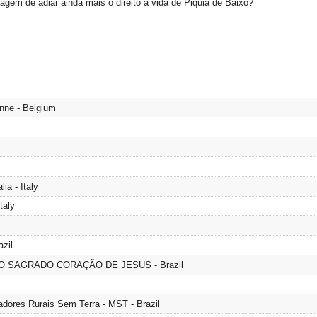
agem de adiar ainda mais o direito à vida de Piquiá de Baixo?
enne - Belgium
ia - Italy
taly
zil
O SAGRADO CORAÇÃO DE JESUS - Brazil
adores Rurais Sem Terra - MST - Brazil