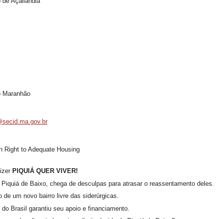
 de Açailândia
o Maranhão
secid.ma.gov.br
n Right to Adequate Housing
izer
PIQUIÁ QUER VIVER!
Piquiá de Baixo, chega de desculpas para atrasar o reassentamento deles.
 de um novo bairro livre das siderúrgicas.
o Brasil garantiu seu apoio e financiamento.