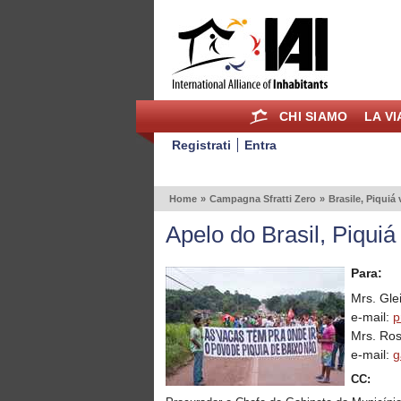
CHI SIAMO
LA V
Registrati
Entra
Home
»
Campagna Sfratti Zero
»
Brasile, Piquiá 
Apelo do Brasil, Piquiá
Para:
Mrs. Gle
e-mail:
p
Mrs. Ro
e-mail:
g
CC: