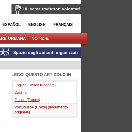
IAI cerca traduttori volontari
ESPAÑOL
ENGLISH
FRANÇAIS
ARE URBANA
NOTIZIE
Spazio degli abitanti organizzati
LEGGI QUESTO ARTICOLO IN
English (United Kingdom)
Castillan
French (France)
Portuguese (Brazil) (documento
originale)