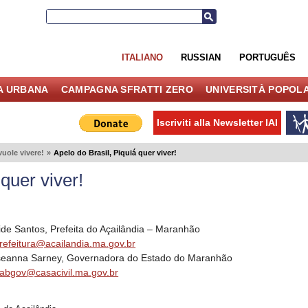
ITALIANO
RUSSIAN
PORTUGUÊS
IA URBANA
CAMPAGNA SFRATTI ZERO
UNIVERSITÀ POPOL
Iscriviti alla Newsletter IAI
vuole vivere!
»
Apelo do Brasil, Piquiá quer viver!
 quer viver!
ide Santos, Prefeita do Açailândia – Maranhão
refeitura@acailandia.ma.gov.br
seanna Sarney, Governadora do Estado do Maranhão
abgov@casacivil.ma.gov.br