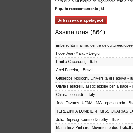
Será que o Município de Açailândia tem a cor
Piquiá: reassentamento já!
Assinaturas (864)
imberechts marine, centre de cultureeurope
Fobe Jean-Marc, - Belgium
Emilio Caperdoni, - Italy
Abel Ferreira, - Brazil
Giuseppe Mosconi, Università di Padova - Ital
Olivia Pastorelli, associazione per la pace - I
Chiara Leonardi, - Italy
João Tavares, UFMA - MA - aposentado - Bra
TEREZINHA LUMBIERI, MISSIONARIAS D
Julia Depweg, Comite Dorothy - Brazil
Maria Inez Pinheiro, Movimento dos Trabalh