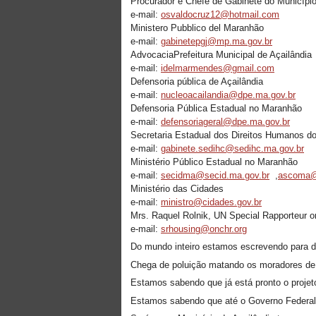
Procurador e Chefe de Gabinete do Município
e-mail:
osvaldocruz12@hotmail.com
Ministero Pubblico del Maranhão
e-mail:
gabinetepgj@mp.ma.gov.br
AdvocaciaPrefeitura Municipal de Açailândia
e-mail:
idelmarmendes@gmail.com
Defensoria pública de Açailândia
e-mail:
nucleoacailandia@dpe.ma.gov.br
Defensoria Pública Estadual no Maranhão
e-mail:
defensoriageral@dpe.ma.gov.br
Secretaria Estadual dos Direitos Humanos d
e-mail:
gabinete.sedihc@sedihc.ma.gov.br
Ministério Público Estadual no Maranhão
e-mail:
secidma@secid.ma.gov.br
,
ascoma@
Ministério das Cidades
e-mail:
ministro@cidades.gov.br
Mrs. Raquel Rolnik, UN Special Rapporteur o
e-mail:
srhousing@onchr.org
Do mundo inteiro estamos escrevendo para d
Chega de poluição matando os moradores de 
Estamos sabendo que já está pronto o projeto
Estamos sabendo que até o Governo Federal d