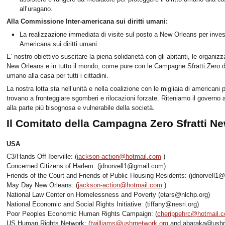
all’uragano.
Alla Commissione Inter-americana sui diritti umani:
La realizzazione immediata di visite sul posto a New Orleans per inves
Americana sui diritti umani.
E' nostro obiettivo suscitare la piena solidarietà con gli abitanti, le organizz
New Orleans e in tutto il mondo, come pure con le Campagne Sfratti Zero dell’
umano alla casa per tutti i cittadini.
La nostra lotta sta nell’unità e nella coalizione con le migliaia di americani p
trovano a fronteggiare sgomberi e rilocazioni forzate. Riteniamo il governo
alla parte più bisognosa e vulnerabile della società.
Il Comitato della Campagna Zero Sfratti N
USA
C3/Hands Off Iberville: (
jackson-action@hotmail.com
)
Concerned Citizens of Harlem: (jdnorvell1@gmail.com)
Friends of the Court and Friends of Public Housing Residents: (jdnorvell1
May Day New Orleans: (
jackson-action@hotmail.com
)
National Law Center on Homelessness and Poverty (etars@nlchp.org)
National Economic and Social Rights Initiative: (tiffany@nesri.org)
Poor Peoples Economic Human Rights Campaign: (
cherippehrc@hotmail.
US Human Rights Network: (
twilliams@ushrnetwork.org
and abaraka@ushrn