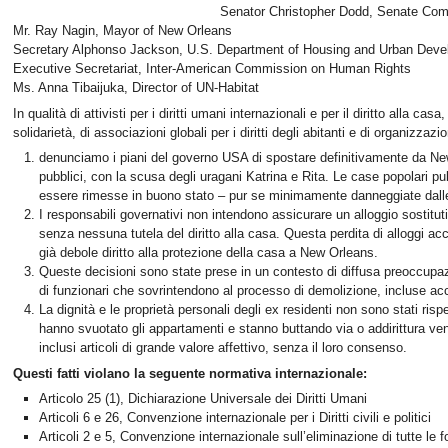
Senator Christopher Dodd, Senate Com
Mr. Ray Nagin, Mayor of New Orleans
Secretary Alphonso Jackson, U.S. Department of Housing and Urban Dev
Executive Secretariat, Inter-American Commission on Human Rights
Ms. Anna Tibaijuka, Director of UN-Habitat
In qualità di attivisti per i diritti umani internazionali e per il diritto alla c
solidarietà, di associazioni globali per i diritti degli abitanti e di organizzazioni
denunciamo i piani del governo USA di spostare definitivamente da New 
pubblici, con la scusa degli uragani Katrina e Rita. Le case popolari 
essere rimesse in buono stato – pur se minimamente danneggiate dalle t
I responsabili governativi non intendono assicurare un alloggio sostituti
senza nessuna tutela del diritto alla casa. Questa perdita di alloggi ac
già debole diritto alla protezione della casa a New Orleans.
Queste decisioni sono state prese in un contesto di diffusa preoccupaz
di funzionari che sovrintendono al processo di demolizione, incluse accu
La dignità e le proprietà personali degli ex residenti non sono stati risp
hanno svuotato gli appartamenti e stanno buttando via o addirittura ven
inclusi articoli di grande valore affettivo, senza il loro consenso.
Questi fatti
violano la seguente normativa internazionale:
Articolo 25 (1), Dichiarazione Universale dei Diritti Umani
Articoli 6 e 26, Convenzione internazionale per i Diritti civili e politici
Articoli 2 e 5, Convenzione internazionale sull’eliminazione di tutte le 