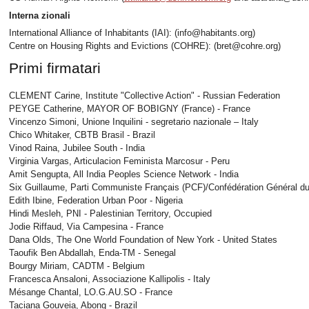
Interna
zionali
International Alliance of Inhabitants (IAI): (info@habitants.org)
Centre on Housing Rights and Evictions (COHRE): (bret@cohre.org)
Primi firmatari
CLEMENT Carine, Institute "Collective Action" - Russian Federation
PEYGE Catherine, MAYOR OF BOBIGNY (France) - France
Vincenzo Simoni, Unione Inquilini - segretario nazionale – Italy
Chico Whitaker, CBTB Brasil - Brazil
Vinod Raina, Jubilee South - India
Virginia Vargas, Articulacion Feminista Marcosur - Peru
Amit Sengupta, All India Peoples Science Network - India
Six Guillaume, Parti Communiste Français (PCF)/Confédération Général du
Edith Ibine, Federation Urban Poor - Nigeria
Hindi Mesleh, PNI - Palestinian Territory, Occupied
Jodie Riffaud, Via Campesina - France
Dana Olds, The One World Foundation of New York - United States
Taoufik Ben Abdallah, Enda-TM - Senegal
Bourgy Miriam, CADTM - Belgium
Francesca Ansaloni, Associazione Kallipolis - Italy
Mésange Chantal, LO.G.AU.SO - France
Taciana Gouveia, Abong - Brazil