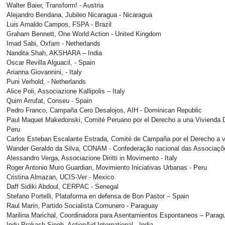
Walter Baier, Transform! - Austria
Alejandro Bendana, Jubileo Nicaragua - Nicaragua
Luis Arnaldo Campos, FSPA - Brazil
Graham Bennett, One World Action - United Kingdom
Imad Sabi, Oxfam - Netherlands
Nandita Shah, AKSHARA – India
Oscar Revilla Alguacil, - Spain
Arianna Giovannini, - Italy
Puni Verhold, - Netherlands
Alice Poli, Associazione Kallipolis – Italy
Quim Arrufat, Conseu - Spain
Pedro Franco, Campaña Cero Desalojos, AIH - Dominican Republic
Paul Maquet Makedonski, Comité Peruano por el Derecho a una Vivienda Di
Peru
Carlos Esteban Escalante Estrada, Comité de Campaña por el Derecho a vi
Wander Geraldo da Silva, CONAM - Confederação nacional das Associaçõe
Alessandro Verga, Associazione Diritti in Movimento - Italy
Roger Antonio Muro Guardian, Movimiento Iniciativas Urbanas - Peru
Cristina Almazan, UCIS-Ver - Mexico
Daff Sidiki Abdoul, CERPAC - Senegal
Stefano Portelli, Plataforma en defensa de Bon Pastor – Spain
Raul Marin, Partido Socialista Comunero - Paraguay
Marilina Marichal, Coordinadora para Asentamientos Espontaneos – Parag
Indu Prakash Singh, ActionAid International - India