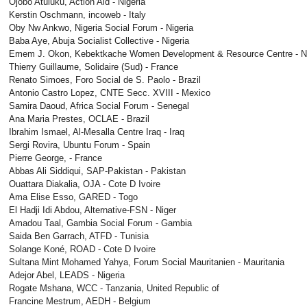
Ojobo Atuluku, Action Aid - Nigeria
Kerstin Oschmann, incoweb - Italy
Oby Nw Ankwo, Nigeria Social Forum - Nigeria
Baba Aye, Abuja Socialist Collective - Nigeria
Emem J. Okon, Kebektkache Women Development & Resource Centre - Ni
Thierry Guillaume, Solidaire (Sud) - France
Renato Simoes, Foro Social de S. Paolo - Brazil
Antonio Castro Lopez, CNTE Secc. XVIII - Mexico
Samira Daoud, Africa Social Forum - Senegal
Ana Maria Prestes, OCLAE - Brazil
Ibrahim Ismael, Al-Mesalla Centre Iraq - Iraq
Sergi Rovira, Ubuntu Forum - Spain
Pierre George, - France
Abbas Ali Siddiqui, SAP-Pakistan - Pakistan
Ouattara Diakalia, OJA - Cote D Ivoire
Ama Elise Esso, GARED - Togo
El Hadji Idi Abdou, Alternative-FSN - Niger
Amadou Taal, Gambia Social Forum - Gambia
Saida Ben Garrach, ATFD - Tunisia
Solange Koné, ROAD - Cote D Ivoire
Sultana Mint Mohamed Yahya, Forum Social Mauritanien - Mauritania
Adejor Abel, LEADS - Nigeria
Rogate Mshana, WCC - Tanzania, United Republic of
Francine Mestrum, AEDH - Belgium