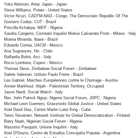
Yoko Abimuto, Attac Japan - Japan
Steve Williams, Power - United States
Victor Nzuzi, CADTM-NAD - Congo, The Democratic Republic Of The
Gustavo Codas, CUT - Brazil
Priscilla Achakpa, WEP - Nigeria
Sandra Cangemi, Comitato Inquilini Molise Calvairate Ponti - Milano - Italy
Moena Miranda, Ibase - Brazil
Eduardo Correa, UACM - Mexico
Ana Sugranyes, Hic - Chile
Raffaella Bolini, Arci - Italy
Rocio Lombera, Copevi - Mexico
Thomas Deve, Zimbabwe Social Forum - Zimbabwe
Salete Valesian, Istituto Paulo Freire - Brazil
Leo Gabriel, Marches Européennes contre le Chomage - Austria
Ameer Markhoul, Ittijah - Palestinian Territory, Occupied
Jason Nardi, Social Watch - Italy
Rev. John Patrick Ngoyi, Nigeria Social Forum, JDPC - Nigeria
Michael Leon Guerrero, Grassroots Global Justice - United States
Ariel Darol Diaz, Centro Martin Luter King - Cuba
Teivo Teivainen, Network Institute for Global Democratization - Finland
Barry Naah, Nigerian Social Forum - Nigeria
Massimo Pasquini, Unione Inquilini - Italy
Ariel D'Orazio, Centro de Estudios Concejalía Popular - Argentina