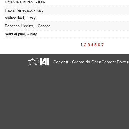
Emanuela Burani, - Italy
Paola Pertegato, - Italy
andrea liaci, - Italy
Rebecca Higgins, - Canada
manuel pino, - Italy
1
2
3
4
5
6
7
Copyleft - Creato da OpenContent Powe