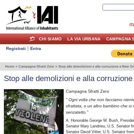
IT
CHI SIAMO
LA VIA URBANA
CAMPAGNA S
Registrati
Entra
Home
»
Campagna Sfratti Zero
»
Stop alle demolizioni e alla corruzione a New Or
Stop alle demolizioni e alla corruzion
Campagna Sfratti Zero
"
Ogni volta che non facciamo niente
sfrattata, o un altro bambino che si r
senzatetto.”
A: Honorable George W. Bush, Presiden
Senator Mary Landrieu, U.S. Senator f
Senator David Vitter, U.S. Senator fro