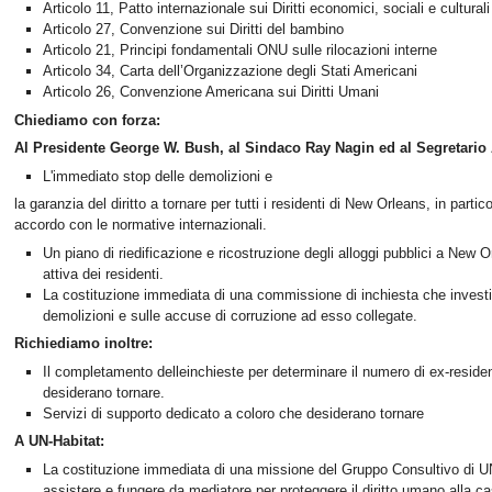
Articolo 11, Patto internazionale sui Diritti economici, sociali e culturali
Articolo 27, Convenzione sui Diritti del bambino
Articolo 21, Principi fondamentali ONU sulle rilocazioni interne
Articolo 34, Carta dell’Organizzazione degli Stati Americani
Articolo 26, Convenzione Americana sui Diritti Umani
Chiediamo con forza:
Al Presidente George W. Bush, al Sindaco Ray Nagin ed al Segretari
L'immediato stop delle demolizioni e
la garanzia del diritto a tornare per tutti i residenti di New Orleans, in partico
accordo con le normative internazionali.
Un piano di riedificazione e ricostruzione degli alloggi pubblici a New 
attiva dei residenti.
La costituzione immediata di una commissione di inchiesta che investi
demolizioni e sulle accuse di corruzione ad esso collegate.
Richiediamo inoltre:
Il completamento delleinchieste per determinare il numero di ex-residenti
desiderano tornare.
Servizi di supporto dedicato a coloro che desiderano tornare
A UN-Habitat:
La costituzione immediata di una missione del Gruppo Consultivo di UN-
assistere e fungere da mediatore per proteggere il diritto umano alla c