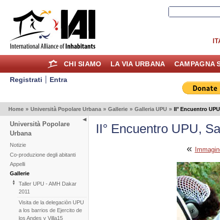
IT
CHI SIAMO
LA VIA URBANA
CAMPAGNA S
Registrati
Entra
Home
»
Università Popolare Urbana
»
Gallerie
»
Galleria UPU
»
II° Encuentro UP
Università Popolare
II° Encuentro UPU, S
Urbana
Notizie
«
Immagin
Co-produzione degli abitanti
Appelli
Gallerie
Taller UPU - AMH Dakar
2011
Visita de la delegaciòn UPU
a los barrios de Ejercito de
los Andes y Villa15