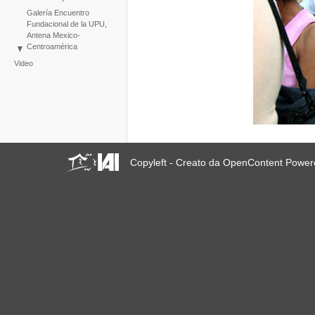
Galería Encuentro
Fundacional de la UPU,
Antena Mexico-
Centroamérica
Taller Upu: Hábitat y
Video
Ciudadanía
Galleria UPU
Esperienza di Video
Partecipativo
Copyleft - Creato da OpenContent Powe