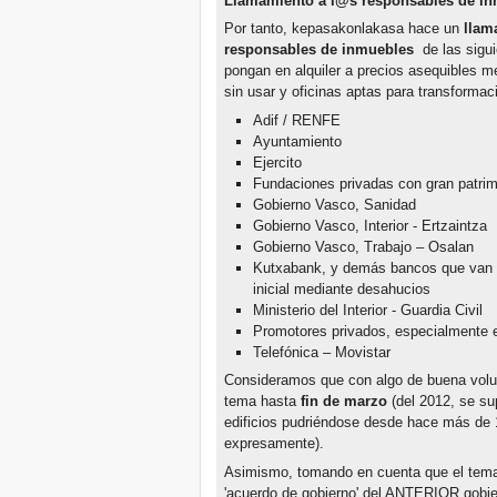
Llamamiento
a l@s responsables de i
Por tanto, kepasakonlakasa hace un
llam
responsables de inmuebles
de las sigui
pongan en alquiler a precios asequibles m
sin usar y oficinas aptas para transformac
Adif / RENFE
Ayuntamiento
Ejercito
Fundaciones privadas con gran patrimo
Gobierno Vasco, Sanidad
Gobierno Vasco, Interior - Ertzaintza
Gobierno Vasco, Trabajo – Osalan
Kutxabank, y demás bancos que van a
inicial mediante desahucios
Ministerio del Interior - Guardia Civil
Promotores privados, especialmente e
Telefónica – Movistar
Consideramos que con algo de buena volun
tema hasta
fin de marzo
(del 2012, se s
edificios pudriéndose desde hace más de 1
expresamente).
Asimismo, tomando en cuenta que el tema 
'acuerdo de gobierno' del ANTERIOR gobi