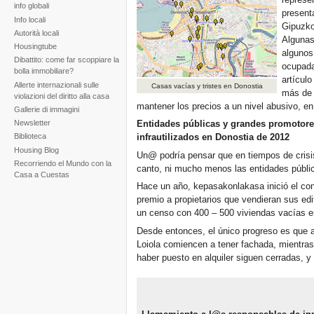
info globali
present
Info locali
Gipuzko
Autorità locali
Algunas
Housingtube
algunos
Dibattito: come far scoppiare la
ocupada
bolla immobiliare?
artícul
Allerte internazionali sulle
Casas vacías y tristes en Donostia
más de 
violazioni del diritto alla casa
mantener los precios a un nivel abusivo, en 
Gallerie di immagini
Newsletter
Entidades públicas y grandes promotores
infrautilizados en Donostia de 2012
Biblioteca
Housing Blog
Un@ podría pensar que en tiempos de crisis
Recorriendo el Mundo con la
canto, ni mucho menos las entidades pública
Casa a Cuestas
Hace un año, kepasakonlakasa inició el con
premio a propietarios que vendieran sus edif
un censo con 400 – 500 viviendas vacías en
Desde entonces, el único progreso es que a
Loiola comiencen a tener fachada, mientras
haber puesto en alquiler siguen cerradas, y