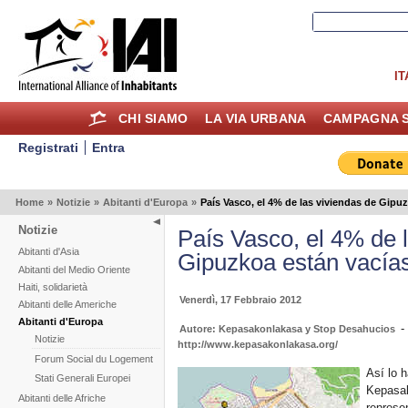
IT
CHI SIAMO
LA VIA URBANA
CAMPAGNA S
Registrati
Entra
Home
»
Notizie
»
Abitanti d'Europa
»
País Vasco, el 4% de las viviendas de Gipu
Notizie
País Vasco, el 4% de 
Abitanti d'Asia
Gipuzkoa están vacía
Abitanti del Medio Oriente
Haiti, solidarietà
Venerdì, 17 Febbraio 2012
Abitanti delle Americhe
Abitanti d'Europa
-
Autore: Kepasakonlakasa y Stop Desahucios
Notizie
http://www.kepasakonlakasa.org/
Forum Social du Logement
Así lo 
Stati Generali Europei
Kepasak
Abitanti delle Afriche
represe