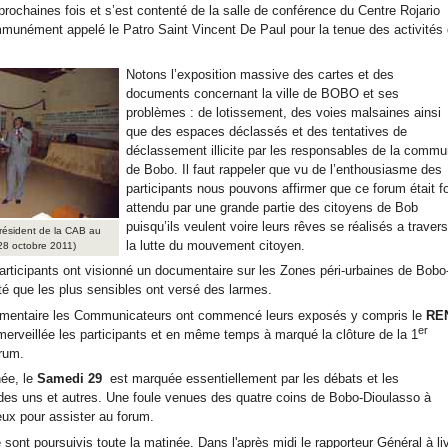
prochaines fois et s’est contenté de la salle de conférence du Centre Rojario
munément appelé le Patro Saint Vincent De Paul pour la tenue des activités
Notons l’exposition massive des cartes et des
documents concernant la ville de BOBO et ses
problèmes : de lotissement, des voies malsaines ainsi
que des espaces déclassés et des tentatives de
déclassement illicite par les responsables de la comm
de Bobo. Il faut rappeler que vu de l’enthousiasme des
participants nous pouvons affirmer que ce forum était fo
attendu par une grande partie des citoyens de Bob
puisqu’ils veulent voire leurs rêves se réalisés a travers
résident de la CAB au
la lutte du mouvement citoyen.
28 octobre 2011)
participants ont visionné un documentaire sur les Zones péri-urbaines de Bobo
té que les plus sensibles ont versé des larmes.
umentaire les Communicateurs ont commencé leurs exposés y compris le
RE
er
merveillée les participants et en même temps à marqué la clôture de la 1
rum.
ée, le
Samedi 29
est marquée essentiellement par les débats et les
 des uns et autres. Une foule venues des quatre coins de Bobo-Dioulasso à
ieux pour assister au forum.
sont poursuivis toute la matinée. Dans l'après midi le rapporteur Général à li