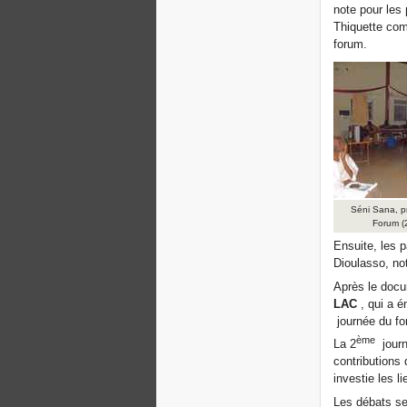
note pour les 
Thiquette com
forum.
Séni Sana, p
Forum (
Ensuite, les 
Dioulasso, no
Après le doc
LAC
, qui a é
journée du fo
ème
La 2
journ
contributions
investie les l
Les débats se 