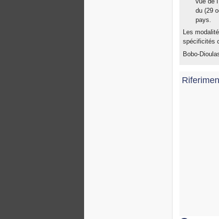
vue de l
du (29 o
pays.
Les modalités
spécificités 
Bobo-Dioulas
Riferimen