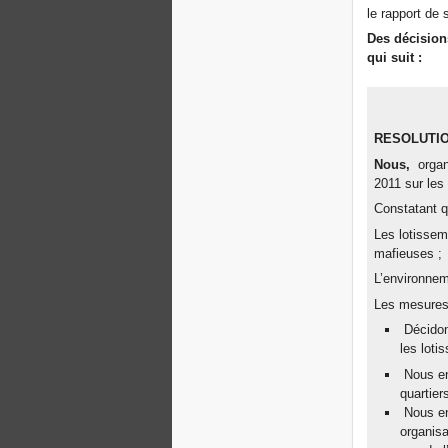
le rapport de 
Des décisions
qui suit :
RESOLUTIO
Nous,
organi
2011 sur les
Constatant q
Les lotissem
mafieuses ;
L’environnem
Les mesures
Décidons
les loti
Nous en
quartier
Nous eng
organisa