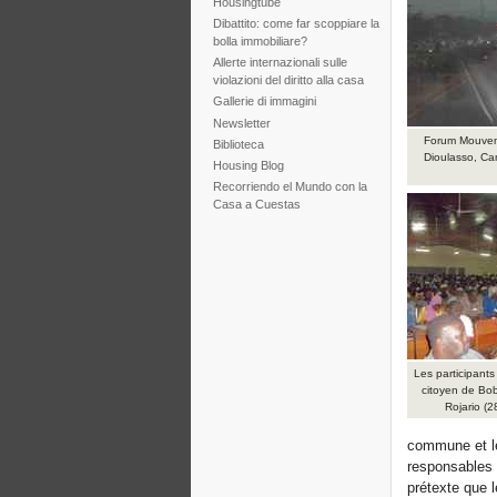
Housingtube
Dibattito: come far scoppiare la
bolla immobiliare?
Allerte internazionali sulle
violazioni del diritto alla casa
Gallerie di immagini
Newsletter
Forum Mouvem
Biblioteca
Dioulasso, Ca
Housing Blog
Recorriendo el Mundo con la
Casa a Cuestas
Les participant
citoyen de Bob
Rojario (
commune et le
responsables 
prétexte que 