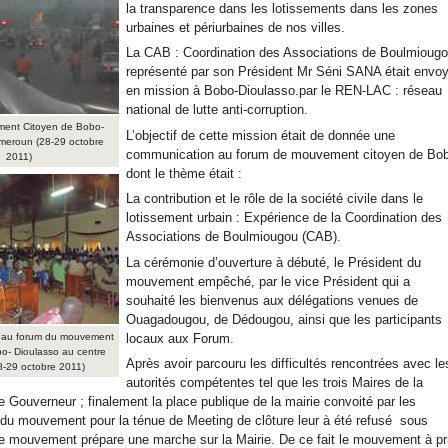
la transparence dans les lotissements dans les zones
urbaines et périurbaines de nos villes.
La CAB : Coordination des Associations de Boulmioug
représenté par son Président Mr Séni SANA était envo
en mission à Bobo-Dioulasso.par le REN-LAC : réseau
national de lutte anti-corruption.
ent Citoyen de Bobo-
L’objectif de cette mission était de donnée une
meroun (28-29 octobre
communication au forum de mouvement citoyen de Bo
2011)
dont le thème était :
La contribution et le rôle de la société civile dans le
lotissement urbain : Expérience de la Coordination des
Associations de Boulmiougou (CAB).
La cérémonie d’ouverture à débuté, le Président du
mouvement empêché, par le vice Président qui a
souhaité les bienvenus aux délégations venues de
Ouagadougou, de Dédougou, ainsi que les participants
s au forum du mouvement
locaux aux Forum.
o- Dioulasso au centre
Après avoir parcouru les difficultés rencontrées avec le
28-29 octobre 2011)
autorités compétentes tel que les trois Maires de la
 Gouverneur ; finalement la place publique de la mairie convoité par les
du mouvement pour la ténue de Meeting de clôture leur à été refusé sous
le mouvement prépare une marche sur la Mairie. De ce fait le mouvement à pr