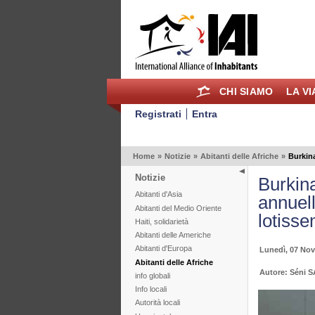
CHI SIAMO
LA V
Registrati
Entra
Home
»
Notizie
»
Abitanti delle Afriche
»
Burkin
Notizie
Burkin
Abitanti d'Asia
annuell
Abitanti del Medio Oriente
lotiss
Haiti, solidarietà
Abitanti delle Americhe
Abitanti d'Europa
Lunedì, 07 No
Abitanti delle Afriche
Autore: Séni
info globali
Info locali
Autorità locali