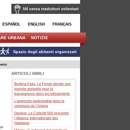
IAI cerca traduttori volontari
ESPAÑOL
ENGLISH
FRANÇAIS
ARE URBANA
NOTIZIE
Spazio degli abitanti organizzati
ments
ARTICOLI SIMILI
Burkina-Faso, Le Forum décide une
journée annuelle pour la
transparence dans les lotissements
L’approche participative dans la
commune de l’Ariana
Genève, Le Collectif 500 rencontre
l’Alliance Internationale des
Habitants
ur