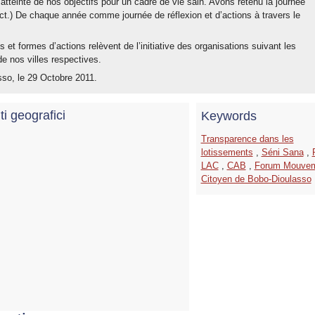
’atteinte de nos objectifs pour un cadre de vie sain. Avons retenu la journée
ct.) De chaque année comme journée de réflexion et d’actions à travers le
 et formes d’actions relèvent de l’initiative des organisations suivant les
de nos villes respectives.
so, le 29 Octobre 2011.
ti geografici
Keywords
Transparence dans les
lotissements
,
Séni Sana
,
LAC
,
CAB
,
Forum Mouve
Citoyen de Bobo-Dioulasso