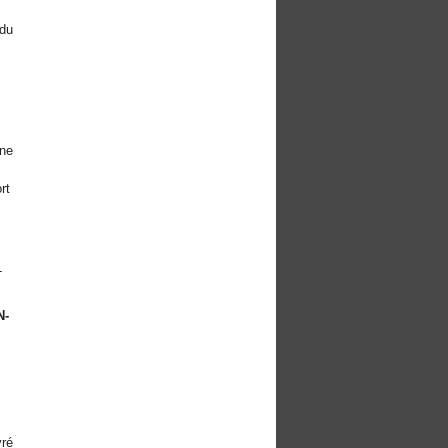
 du
une
rt
-
N-
vré