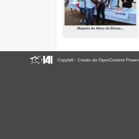
POPULARES EN AMÉRICA
LATINA (FSUAP Medellín
4/2014)
MOBILIZATION –
CARNIVAL (FSUAP
Mujeres de Altos de Brisas...
Medellín, 08/04/14)
H&P-IAI WORKSHOP:
WORLD MAP OF URBAN
SOCIAL MOVEMENTS
(FSUAP Medellín, 07/04/14)
WITNESS-IAI
Copyleft - Creato da OpenContent Powe
WORKSHOP: VIDEO
AGAINST FORCED
EVICTIONS (FSUAP
Medellín, 07/04/14)
III INTERNATIONAL
GATHERING OF THOSE
AFFECTED BY THE
FINANCIAL AND
MORTGAGE SYSTEMS
(FSUAP Medellín, 06/04/14)
People’s Alternative Urban
Social Forum 2014
Installation (FSUAP
Medellín, 06/04/14)
Anti-MIPIM People's