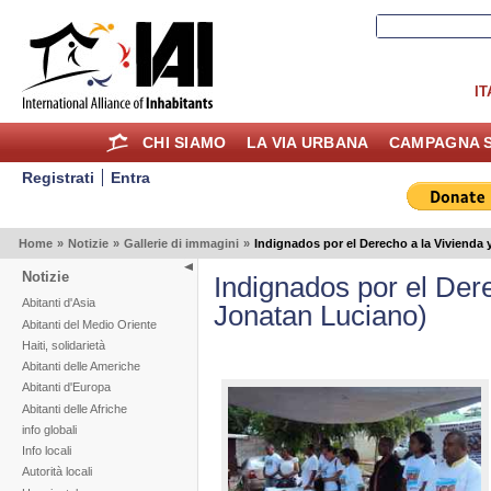
IT
CHI SIAMO
LA VIA URBANA
CAMPAGNA S
Registrati
Entra
Home
»
Notizie
»
Gallerie di immagini
»
Indignados por el Derecho a la Vivienda
Notizie
Indignados por el Der
Abitanti d'Asia
Jonatan Luciano)
Abitanti del Medio Oriente
Haiti, solidarietà
Abitanti delle Americhe
Abitanti d'Europa
Abitanti delle Afriche
info globali
Info locali
Autorità locali