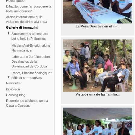
Housingtube
Dibattito: come far scoppiare la
bolla immobiliare?
Allerte internazionali sulle
violazioni del diritto alla casa
La Mesa Directiva en el ini...
Gallerie di immagini
Simultaneous actions are
being held in Philippines
Mission Anti-Eviction along
Narmada river
Laboratorio Jurídico sobre
Desahucios de la
Universidad de Córdoba
Rabat, L’habitat écologique :
défis et perspectives
Newsletter
Encuentro Regional de
Formación para Líderes
Biblioteca
Populares
Vista de una de las familia...
Housing Blog
Protest against evictions of
Recorriendo el Mundo con la
tenants of Ylyushina street
Casa a Cuestas
(St. Petersburg 2014)
Ato Jornadas Belem,
outubro 2013
CONTEXTOS Y
ALTERNATIVAS URBANO-