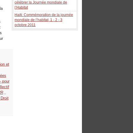
célébrer la Journée mondiale de
l’Habitat
la
Haiti: Commémoration de la journée
mondiale de l’habitat, 1 - 2 - 3
s
octobre 2011
t
es
ur
ion et
nées
- pour
lectif
RR
,
 Droit