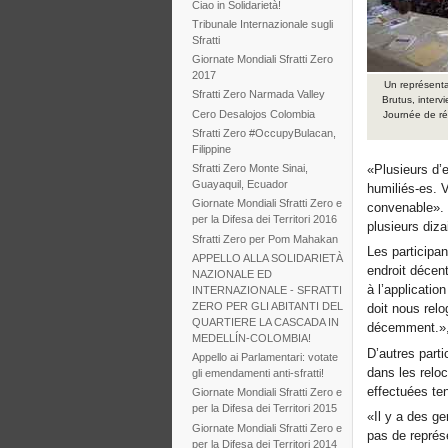
Ciao in Solidarietà!
Tribunale Internazionale sugli
Sfratti
Giornate Mondiali Sfratti Zero
2017
Un représent
Sfratti Zero Narmada Valley
Brutus, interv
Cero Desalojos Colombia
Journée de ré
Sfratti Zero #OccupyBulacan,
Filippine
«Plusieurs d’e
Sfratti Zero Monte Sinai,
Guayaquil, Ecuador
humiliés-es. V
Giornate Mondiali Sfratti Zero e
convenable». 
per la Difesa dei Territori 2016
plusieurs diza
Sfratti Zero per Pom Mahakan
Les participan
APPELLO ALLA SOLIDARIETÀ
endroit décent
NAZIONALE ED
à l’applicatio
INTERNAZIONALE - SFRATTI
ZERO PER GLI ABITANTI DEL
doit nous rel
QUARTIERE LA CASCADA IN
décemment.», 
MEDELLÍN-COLOMBIA!
D’autres parti
Appello ai Parlamentari: votate
dans les reloc
gli emendamenti anti-sfratti!
effectuées te
Giornate Mondiali Sfratti Zero e
per la Difesa dei Territori 2015
«Il y a des ge
Giornate Mondiali Sfratti Zero e
pas de représe
per la Difesa dei Territori 2014