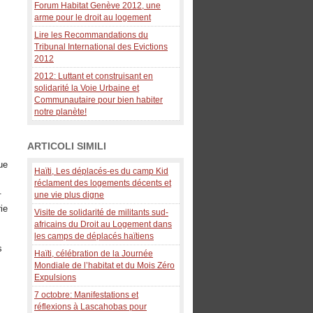
Forum Habitat Genève 2012, une
arme pour le droit au logement
Lire les Recommandations du
Tribunal International des Evictions
2012
2012: Luttant et construisant en
solidarité la Voie Urbaine et
Communautaire pour bien habiter
notre planète!
ARTICOLI SIMILI
ue
Haïti, Les déplacés-es du camp Kid
s
réclament des logements décents et
.
une vie plus digne
ie
Visite de solidarité de militants sud-
africains du Droit au Logement dans
les camps de déplacés haïtiens
s
Haïti, célébration de la Journée
Mondiale de l’habitat et du Mois Zéro
Expulsions
7 octobre: Manifestations et
réflexions à Lascahobas pour