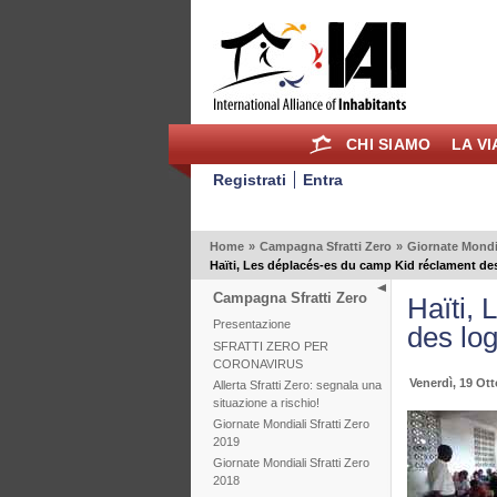
CHI SIAMO
LA V
Registrati
Entra
Home
»
Campagna Sfratti Zero
»
Giornate Mondial
Haïti, Les déplacés-es du camp Kid réclament de
Campagna Sfratti Zero
Haïti,
Presentazione
des lo
SFRATTI ZERO PER
CORONAVIRUS
Venerdì, 19 Ot
Allerta Sfratti Zero: segnala una
situazione a rischio!
Giornate Mondiali Sfratti Zero
2019
Giornate Mondiali Sfratti Zero
2018