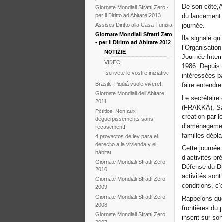
De son côté,A
Giornate Mondiali Sfratti Zero -
per il Diritto ad Abitare 2013
du lancement d
journée.
Assises Diritto alla Casa Tunisia
Giornate Mondiali Sfratti Zero
Ila signalé q
- per il Diritto ad Abitare 2012
l’Organisatio
NOTIZIE
Journée Intern
VIDEO
1986. Depuis 
Iscrivete le vostre iniziative
intéressées p
Brasile, Piquiá vuole vivere!
faire entendre
Giornate Mondiali dell’Abitare
Le secrétaire 
2011
(FRAKKA), San
Pétition: Non aux
création par l
déguerpissements sans
d’aménagement 
recasement!
familles dépl
4 proyectos de ley para el
derecho a la vivienda y el
Cette journée
hábitat
d’activités pr
Giornate Mondiali Sfratti Zero
Défense du Dr
2010
activités son
Giornate Mondiali Sfratti Zero
conditions, c’
2009
Giornate Mondiali Sfratti Zero
Rappelons que
2008
frontières du
Giornate Mondiali Sfratti Zero
inscrit sur s
2007