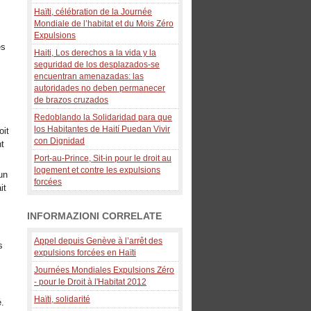
Haïti, célébration de la Journée
Mondiale de l’habitat et du Mois Zéro
Expulsions
es
Haiti, Los derechos a la vida y la
seguridad de los desplazados-se
encuentran amenazadas: las
autoridades no deben permanecer
de brazos cruzados
Redoblando la Solidaridad para que
los Habitantes de Haití Puedan Vivir
oit
con Dignidad
nt
Port-au-Prince, Sit-in pour le droit au
logement et contre les expulsions
un
forcées
it
t
s
INFORMAZIONI CORRELATE
Appel depuis Genève à l’arrêt des
s
expulsions forcées en Haïti
Journées Mondiales Expulsions Zéro
- pour le Droit à l'Habitat 2012
,
Haïti, solidarité
é.