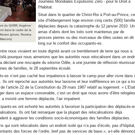
Journées Mondiales Expulsions Zéro - pour le Droit à
l'Habitat.
Situé dans le quartier de Christ-Roi à Port-au-Prince, ce
site d’hébergement loge environ cinq cents (500) famill
ant du GARR, Angénor
déplacées depuis la catastrophe du 12 janvier 2010. Un
ient dans le cadre de la
amas d’abris dont les toits sont maintenus par de
flexion (photo: Romina
grosses pierres ou des morceaux de tôles usées en dit
Marconi)
long sur le confort des occupants-es.
ntre nous vivaient en toute dignité avant ce tremblement de terre qui nous a
oilà pourquoi nous aimerions que les autorités nous relocalisent dans un endr
a déclaré une rescapée du séisme Odile, à une journée de réflexion réunissa
ines de familles, le 28 septembre écoulé.
ts-es n’ont pas caché leur impatience à laisser le camp pour aller vivre dans 
. Ils ont reproché aux autorités leur laxisme et leur indifférence en ce qui a tra
n de l’article 22 de la Constitution du 29 mars 1987 relatif au logement. « L’Eta
oger dans un espace convenable, c’est un droit que nous avons d’être relogée
a insisté une femme déplacée, l’air impatient.
cipants-es ont exhorté les autorités à favoriser la participation des déplacés-e
alisations. Ils ont fait remarquer que la plupart des relocalisations déjà
ndent à aggraver les conditions socio-économiques des familles déplacées.
ns qui sont relocalisés dans un endroit isolé qui n’a pas d’école, pas d’hôpital
ntants des forces de l’ordre, bref pas de services de base.», a-t-elle dénonc