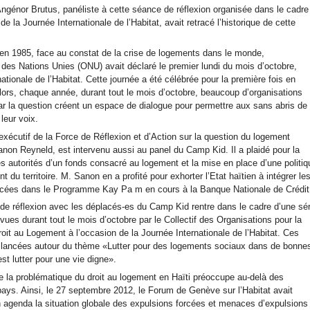
ngénor Brutus, panéliste à cette séance de réflexion organisée dans le cadre
e la Journée Internationale de l’Habitat, avait retracé l’historique de cette
u’en 1985, face au constat de la crise de logements dans le monde,
n des Nations Unies (ONU) avait déclaré le premier lundi du mois d’octobre,
ationale de l’Habitat. Cette journée a été célébrée pour la première fois en
lors, chaque année, durant tout le mois d’octobre, beaucoup d’organisations
ar la question créent un espace de dialogue pour permettre aux sans abris de
 leur voix.
exécutif de la Force de Réflexion et d’Action sur la question du logement
on Reyneld, est intervenu aussi au panel du Camp Kid. Il a plaidé pour la
es autorités d’un fonds consacré au logement et la mise en place d’une politiq
du territoire. M. Sanon en a profité pour exhorter l’Etat haïtien à intégrer le
acées dans le Programme Kay Pa m en cours à la Banque Nationale de Crédit
 de réflexion avec les déplacés-es du Camp Kid rentre dans le cadre d’une sér
évues durant tout le mois d’octobre par le Collectif des Organisations pour la
oit au Logement à l’occasion de la Journée Internationale de l’Habitat. Ces
t lancées autour du thème «Lutter pour des logements sociaux dans de bonne
est lutter pour une vie digne».
 la problématique du droit au logement en Haïti préoccupe au-delà des
 pays. Ainsi, le 27 septembre 2012, le Forum de Genève sur l’Habitat avait
on agenda la situation globale des expulsions forcées et menaces d’expulsions