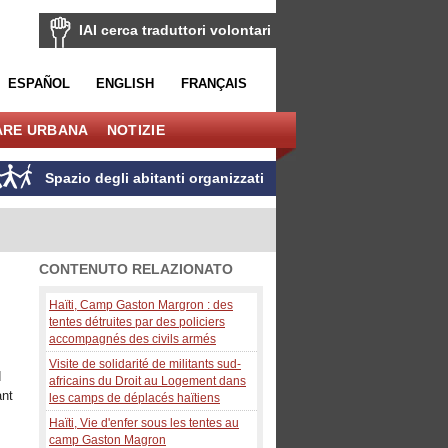
IAI cerca traduttori volontari
ESPAÑOL
ENGLISH
FRANÇAIS
ARE URBANA
NOTIZIE
Spazio degli abitanti organizzati
CONTENUTO RELAZIONATO
Haïti, Camp Gaston Margron : des
tentes détruites par des policiers
accompagnés des civils armés
Visite de solidarité de militants sud-
d
africains du Droit au Logement dans
ant
les camps de déplacés haïtiens
Haïti, Vie d'enfer sous les tentes au
camp Gaston Magron