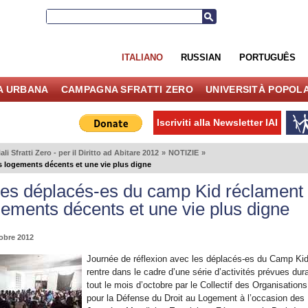
ITALIANO
RUSSIAN
PORTUGUÊS
IA URBANA
CAMPAGNA SFRATTI ZERO
UNIVERSITÀ POPOL
Iscriviti alla Newsletter IAI
i Sfratti Zero - per il Diritto ad Abitare 2012
»
NOTIZIE
»
s logements décents et une vie plus digne
 Les déplacés-es du camp Kid réclament
gements décents et une vie plus digne
tobre 2012
Journée de réflexion avec les déplacés-es du Camp Ki
rentre dans le cadre d’une série d’activités prévues dur
tout le mois d’octobre par le Collectif des Organisations
pour la Défense du Droit au Logement à l’occasion des