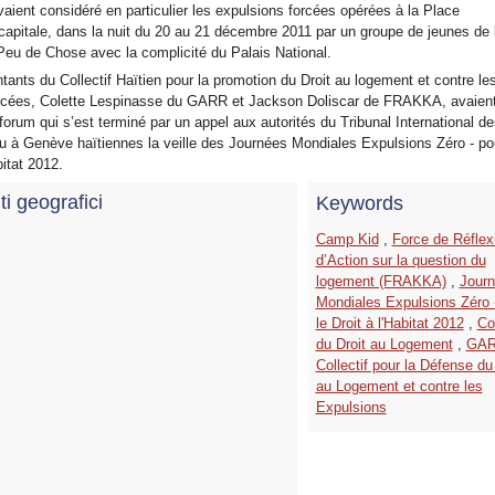
avaient considéré en particulier les expulsions forcées opérées à la Place
 capitale, dans la nuit du 20 au 21 décembre 2011 par un groupe de jeunes de 
eu de Chose avec la complicité du Palais National.
ants du Collectif Haïtien pour la promotion du Droit au logement et contre le
orcées, Colette Lespinasse du GARR et Jackson Doliscar de FRAKKA, avaien
 forum qui s’est terminé par un appel aux autorités du Tribunal International d
nu à Genève haïtiennes la veille des Journées Mondiales Expulsions Zéro - po
bitat 2012.
ti geografici
Keywords
Camp Kid
,
Force de Réflex
d’Action sur la question du
logement (FRAKKA)
,
Jour
Mondiales Expulsions Zéro 
le Droit à l'Habitat 2012
,
Col
du Droit au Logement
,
GA
Collectif pour la Défense du
au Logement et contre les
Expulsions