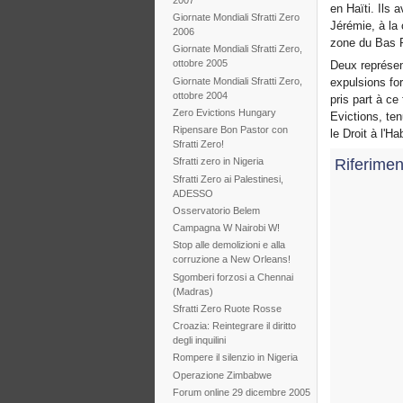
en Haïti. Ils 
Giornate Mondiali Sfratti Zero
Jérémie, à la
2006
zone du Bas P
Giornate Mondiali Sfratti Zero,
ottobre 2005
Deux représent
Giornate Mondiali Sfratti Zero,
expulsions f
ottobre 2004
pris part à ce
Zero Evictions Hungary
Evictions, te
Ripensare Bon Pastor con
le Droit à l'Ha
Sfratti Zero!
Riferimen
Sfratti zero in Nigeria
Sfratti Zero ai Palestinesi,
ADESSO
Osservatorio Belem
Campagna W Nairobi W!
Stop alle demolizioni e alla
corruzione a New Orleans!
Sgomberi forzosi a Chennai
(Madras)
Sfratti Zero Ruote Rosse
Croazia: Reintegrare il diritto
degli inquilini
Rompere il silenzio in Nigeria
Operazione Zimbabwe
Forum online 29 dicembre 2005