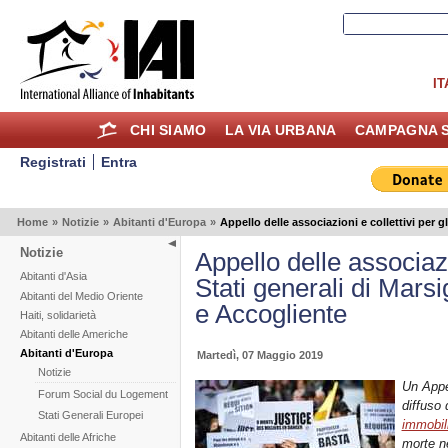
IT
CHI SIAMO
LA VIA URBANA
CAMPAGNA S
Registrati
Entra
Home
»
Notizie
»
Abitanti d'Europa
»
Appello delle associazioni e collettivi per g
Notizie
Appello delle associazio
Abitanti d'Asia
Stati generali di Marsi
Abitanti del Medio Oriente
e Accogliente
Haiti, solidarietà
Abitanti delle Americhe
Abitanti d'Europa
Martedì, 07 Maggio 2019
Notizie
Un Appel
Forum Social du Logement
diffuso 
Stati Generali Europei
immobil
Abitanti delle Afriche
morte n