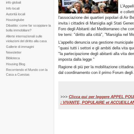
info globali
L'Appel
Info locali
e collet
Autorità locali
l'associazione dei quartieri popolari di Air B
Housingtube
invita i cittadini di Marsiglia agli Stati Gene
Dibattito: come far scoppiare la
Foro degli Abitanti del Mediterraneo che comi
bolla immobiliare?
tre temi: "diritto alla città", "Marsiglia nel M
Allerte internazionali sulle
violazioni del diritto alla casa
L'appello denuncia una gestione municipale 
Gallerie di immagini
"quasi tutti i settori e gli ambiti della vita
Newsletter
"la partecipazione degli abitanti alla vita 
Biblioteca
imposta dalla legge "
Housing Blog
Ragione di più per la mobilitazione cittadina
Recorriendo el Mundo con la
dal coordinamento con il primo Forum degli 
Casa a Cuestas
>>>
Clicca qui per leggere APPEL 
: VIVANTE, POPULAIRE et ACCUEILLA