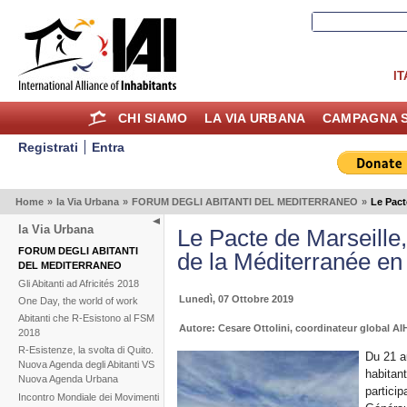
IT
CHI SIAMO
LA VIA URBANA
CAMPAGNA S
Registrati
Entra
Home
»
la Via Urbana
»
FORUM DEGLI ABITANTI DEL MEDITERRANEO
»
Le Pact
la Via Urbana
Le Pacte de Marseille
FORUM DEGLI ABITANTI
de la Méditerranée e
DEL MEDITERRANEO
Gli Abitanti ad Africités 2018
Lunedì, 07 Ottobre 2019
One Day, the world of work
Abitanti che R-Esistono al FSM
Autore: Cesare Ottolini, coordinateur global A
2018
R-Esistenze, la svolta di Quito.
Du 21 au
Nuova Agenda degli Abitanti VS
habitan
Nuova Agenda Urbana
particip
Incontro Mondiale dei Movimenti