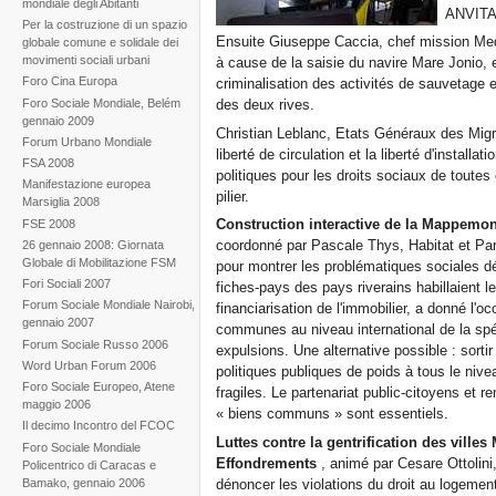
mondiale degli Abitanti
ANVITA,
Per la costruzione di un spazio
Ensuite Giuseppe Caccia, chef mission Med
globale comune e solidale dei
movimenti sociali urbani
à cause de la saisie du navire Mare Jonio, 
Foro Cina Europa
criminalisation des activités de sauvetage et
Foro Sociale Mondiale, Belém
des deux rives.
gennaio 2009
Christian Leblanc, Etats Généraux des Migran
Forum Urbano Mondiale
liberté de circulation et la liberté d'install
FSA 2008
politiques pour les droits sociaux de toute
Manifestazione europea
pilier.
Marsiglia 2008
Construction interactive de la Mappemon
FSE 2008
coordonné par Pascale Thys, Habitat et Parti
26 gennaio 2008: Giornata
Globale di Mobilitazione FSM
pour montrer les problématiques sociales d
Fori Sociali 2007
fiches-pays des pays riverains habillaient l
Forum Sociale Mondiale Nairobi,
financiarisation de l'immobilier, a donné l'
gennaio 2007
communes au niveau international de la sp
Forum Sociale Russo 2006
expulsions. Une alternative possible : sortir
Word Urban Forum 2006
politiques publiques de poids à tous le niv
Foro Sociale Europeo, Atene
fragiles. Le partenariat public-citoyens et 
maggio 2006
« biens communs » sont essentiels.
Il decimo Incontro del FCOC
Luttes contre la gentrification des ville
Foro Sociale Mondiale
Effondrements
, animé par Cesare Ottolini,
Policentrico di Caracas e
Bamako, gennaio 2006
dénoncer les violations du droit au logement