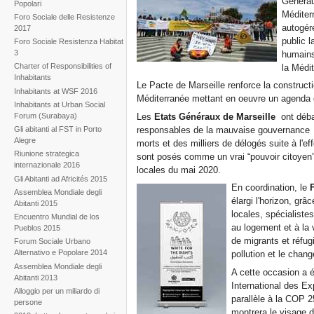
Générau
Popolari
Méditer
Foro Sociale delle Resistenze
autogér
2017
public 
Foro Sociale Resistenza Habitat
3
humains
Charter of Responsibilities of
la Médit
Inhabitants
Le Pacte de Marseille renforce la construc
Inhabitants at WSF 2016
Méditerranée mettant en oeuvre un agenda d
Inhabitants at Urban Social
Forum (Surabaya)
Les
Etats Généraux de Marseille
ont débat
responsables de la mauvaise gouvernance d
Gli abitanti al FST in Porto
Alegre
morts et des milliers de délogés suite à l'e
Riunione strategica
sont posés comme un vrai “pouvoir citoyen”
internazionale 2016
locales du mai 2020.
Gli Abitanti ad Africités 2015
En coordination, le
Assemblea Mondiale degli
élargi l'horizon, grâc
Abitanti 2015
locales, spécialiste
Encuentro Mundial de los
au logement et à la vi
Pueblos 2015
de migrants et réfugi
Forum Sociale Urbano
Alternativo e Popolare 2014
pollution et le chan
Assemblea Mondiale degli
A cette occasion a é
Abitanti 2013
International des Ex
Alloggio per un miliardo di
parallèle à la COP 2
persone
montrera le visage d