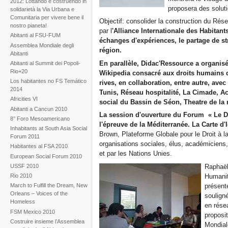
2012: Lottando e costruendo in
proposera des soluti
solidarietà la Via Urbana e
Comunitaria per vivere bene il
Objectif: consolider la construction du Rés
nostro pianeta!
par l
'Alliance Internationale des Habitant
Abitanti al FSU-FUM
échanges d'expériences, le partage de str
Assemblea Mondiale degli
région.
Abitanti
En parallèle, Didac'Ressource a organis
Abitanti al Summit dei Popoli-
Rio+20
Wikipedia consacré aux droits humains d
Los habitantes no FS Temático
rives, en collaboration, entre autre, av
2014
Tunis, Réseau hospitalité, La Cimade, Ac
Africities VI
social du Bassin de Séon, Theatre de la 
Abitanti a Cancun 2010
La session d'ouverture du Forum « Le Droi
8° Foro Mesoamericano
l'épreuve de la Méditerranée. La Carte d'
Inhabitants at South Asia Social
Brown, Plateforme Globale pour le Droit à la
Forum 2011
organisations sociales, élus, académiciens, 
Habitantes al FSA 2010
et par les Nations Unies.
European Social Forum 2010
USSF 2010
Raphaël
Humanita
Rio 2010
présenté
March to Fulfill the Dream, New
Orleans – Voices of the
souligné
Homeless
en résea
FSM Mexico 2010
proposit
Costruire insieme l’Assemblea
Mondial