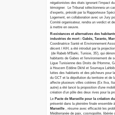
négationistes des états ignorant l’impact du
témoigner. Le Tribunal sélectionnera un cas
d’experts, présidé par la Rapporteuse Spéci
Logement, en collaboration avec un Jury pop
Comité organisateur, rendra un verdict et 
à mettre en oeuvre.
R-existances et alternatives des habitant
industries de mort : Gabès, Taranto, Mars
Coordinatrice Santé et Environnement Asso
décent / AIH, a été introduit par la projecti
(de Rabeb M'Barki, Tunisie, 35'), qui dénonce
habitants de Gabes et l'environnement de 
Ligue Tunisienne des Droits de l'Homme, Ga
à Houcem Eddine Dkhil et Soumaya Lahbib,
luttes des habitants et des pêcheurs pour l
du GCT et la dépollution du territoire et de 
affecte plusieurs villes cotières (Ex Ilva, It
autre) a été lancé la proposition d'une mo
création d’un pôle des deux rives pour la pr
Le
Pacte de Marseille pour la création d
présenté dans la pleinière finale ensemble 
Marseille
, résume avec efficacité les prob
Méditerranée de paix, cosmopolite, libérée 