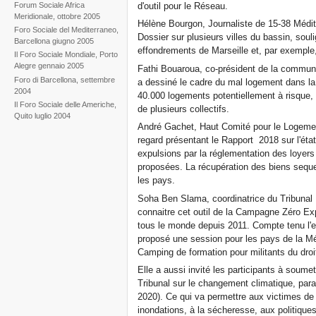
Forum Sociale Africa
d'outil pour le Réseau.
Meridionale, ottobre 2005
Hélène Bourgon, Journaliste de 15-38 Médite
Foro Sociale del Mediterraneo,
Dossier sur plusieurs villes du bassin, so
Barcellona giugno 2005
effondrements de Marseille et, par exemple
Il Foro Sociale Mondiale, Porto
Alegre gennaio 2005
Fathi Bouaroua, co-président de la commun
Foro di Barcellona, settembre
a dessiné le cadre du mal logement dans la
2004
40.000 logements potentiellement à risque, 
Il Foro Sociale delle Americhe,
de plusieurs collectifs.
Quito luglio 2004
André Gachet, Haut Comité pour le Logemen
regard présentant le Rapport 2018 sur l'éta
expulsions par la réglementation des loyer
proposées. La récupération des biens seque
les pays.
Soha Ben Slama, coordinatrice du Tribunal I
connaitre cet outil de la Campagne Zéro Ex
tous le monde depuis 2011. Compte tenu l'e
proposé une session pour les pays de la Mé
Camping de formation pour militants du droi
Elle a aussi invité les participants à soume
Tribunal sur le changement climatique, para
2020). Ce qui va permettre aux victimes d
inondations, à la sécheresse, aux politiqu