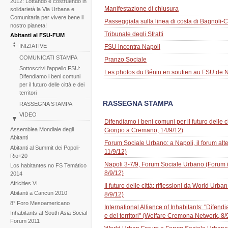
2012: Lottando e costruendo in
Manifestazione di chiusura
solidarietà la Via Urbana e
Comunitaria per vivere bene il
Passeggiata sulla linea di costa di Bagnoli-
nostro pianeta!
Tribunale degli Sfratti
Abitanti al FSU-FUM
INIZIATIVE
FSU incontra Napoli
COMUNICATI STAMPA
Pranzo Sociale
Sottoscrivi l'appello FSU:
Les photos du Bénin en soutien au FSU de 
Difendiamo i beni comuni
per il futuro delle città e dei
territori
RASSEGNA STAMPA
RASSEGNA STAMPA
VIDEO
Difendiamo i beni comuni per il futuro delle ci
BACKGROUND
Assemblea Mondiale degli
Giorgio a Cremano, 14/9/12)
Gallerie di immagini
Abitanti
Forum Sociale Urbano: a Napoli, il forum al
Abitanti al Summit dei Popoli-
Notizie
11/9/12)
Rio+20
Napoli 3-7/9, Forum Sociale Urbano (Forum i
Los habitantes no FS Temático
8/9/12)
2014
Africities VI
Il futuro delle città: riflessioni da World Ur
Abitanti a Cancun 2010
8/9/12)
8° Foro Mesoamericano
International Alliance of Inhabitants: "Difendi
Inhabitants at South Asia Social
e dei territori" (Welfare Cremona Network, 8/
Forum 2011