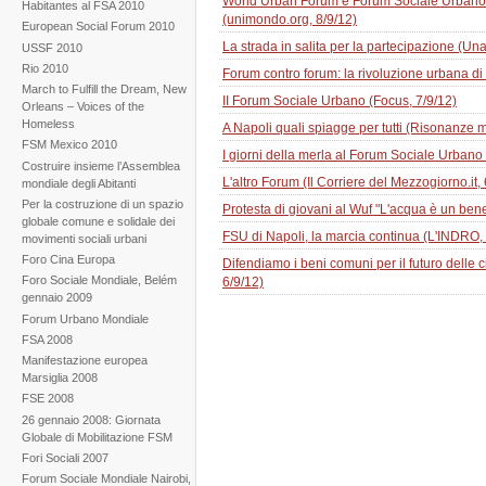
World Urban Forum e Forum Sociale Urbano di
Habitantes al FSA 2010
(unimondo.org, 8/9/12)
European Social Forum 2010
La strada in salita per la partecipazione (Una 
USSF 2010
Rio 2010
Forum contro forum: la rivoluzione urbana di N
March to Fulfill the Dream, New
II Forum Sociale Urbano (Focus, 7/9/12)
Orleans – Voices of the
Homeless
A Napoli quali spiagge per tutti (Risonanze m
FSM Mexico 2010
I giorni della merla al Forum Sociale Urbano di
Costruire insieme l’Assemblea
L'altro Forum (Il Corriere del Mezzogiorno.it, 
mondiale degli Abitanti
Per la costruzione di un spazio
Protesta di giovani al Wuf "L'acqua è un bene 
globale comune e solidale dei
FSU di Napoli, la marcia continua (L'INDRO, 
movimenti sociali urbani
Foro Cina Europa
Difendiamo i beni comuni per il futuro delle ci
Foro Sociale Mondiale, Belém
6/9/12)
gennaio 2009
Forum Urbano Mondiale
FSA 2008
Manifestazione europea
Marsiglia 2008
FSE 2008
26 gennaio 2008: Giornata
Globale di Mobilitazione FSM
Fori Sociali 2007
Forum Sociale Mondiale Nairobi,