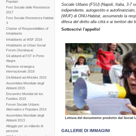
Popolari
Sociale Urbano (FSU) (Napoli, Italia, 3-7 
Foro Sociale delle Resistenze
indipendente, autogestito e autofinanziato
2017
(WUF) di ONU-Habitat, assumendo la respon
Foro Sociale Resistenza Habitat
difesa del diritto alla città e ai territori dei
3
Charter of Responsibilities of
Sottoscrivi l'appello!
Inhabitants
Inhabitants at WSF 2016
Inhabitants at Urban Social
Forum (Surabaya)
Gli abitanti al FST in Porto
Alegre
Riunione strategica
internazionale 2016
Gli Abitanti ad Africités 2015
Assemblea Mondiale degli
Abitanti 2015
Encuentro Mundial de los
Pueblos 2015
Forum Sociale Urbano
Alternativo e Popolare 2014
Assemblea Mondiale degli
Lettura del documento prodotto dal Social
Abitanti 2013
Alloggio per un miliardo di
GALLERIE DI IMMAGINI
persone