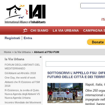
IT
CHI SIAMO
LA VIA URBANA
CAMPAGNA S
Registrati
Entra
Home
»
la Via Urbana
»
Abitanti al FSU-FUM
la Via Urbana
FORUM DEGLI ABITANTI DEL
MEDITERRANEO
SOTTOSCRIVI L'APPELLO FSU: DIF
Gli Abitanti ad Africités 2018
FUTURO DELLE CITTÀ E DEI TERRI
One Day, the world of work
Abitanti che R-Esistono al FSM
Napoli, Italia
2018
Oltre 250 organ
R-Esistenze, la svolta di Quito.
Nuova Agenda degli Abitanti VS
internazionali d
Nuova Agenda Urbana
impegnate nella 
Incontro Mondiale dei Movimenti
territori, hann