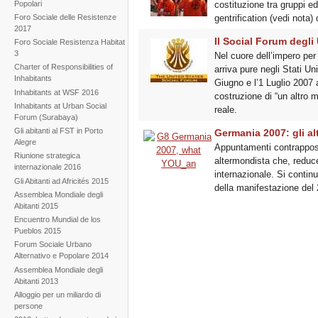
Popolari
costituzione tra gruppi ed
Foro Sociale delle Resistenze
gentrification (vedi nota) d
2017
Il Social Forum degli 
Foro Sociale Resistenza Habitat
3
Nel cuore dell’impero per 
Charter of Responsibilities of
arriva pure negli Stati Un
Inhabitants
Giugno e l’1 Luglio 2007 a
Inhabitants at WSF 2016
costruzione di “un altro 
Inhabitants at Urban Social
reale.
Forum (Surabaya)
Gli abitanti al FST in Porto
Germania 2007: gli al
Alegre
Appuntamenti contrapposti
Riunione strategica
altermondista che, reduce
internazionale 2016
internazionale. Si contin
Gli Abitanti ad Africités 2015
della manifestazione del 
Assemblea Mondiale degli
Abitanti 2015
Encuentro Mundial de los
Pueblos 2015
Forum Sociale Urbano
Alternativo e Popolare 2014
Assemblea Mondiale degli
Abitanti 2013
Alloggio per un miliardo di
persone