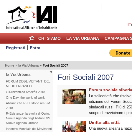
IT
CHI SIAMO
LA VIA URBANA
CAMPAGNA S
Registrati
Entra
Home
»
la Via Urbana
»
Fori Sociali 2007
la Via Urbana
Fori Sociali 2007
FORUM DEGLI ABITANTI DEL
MEDITERRANEO
Forum sociale siberia
Gli Abitanti ad Africités 2018
La solidarietà che risolve
One Day, the world of work
edizione del Forum Socia
Abitanti che R-Esistono al FSM
sindacali russi. Più di 25
2018
scopo di ravvicinare i pro
R-Esistenze, la svolta di Quito.
Nuova Agenda degli Abitanti VS
Diritto alla città
Nuova Agenda Urbana
Una nuova alleanza nazion
Incontro Mondiale dei Movimenti