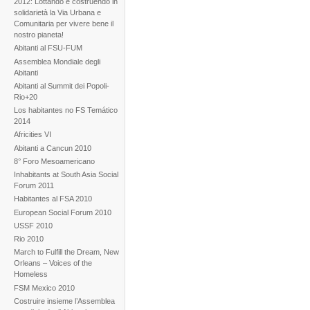
2012: Lottando e costruendo in
solidarietà la Via Urbana e
Comunitaria per vivere bene il
nostro pianeta!
Abitanti al FSU-FUM
Assemblea Mondiale degli
Abitanti
Abitanti al Summit dei Popoli-
Rio+20
Los habitantes no FS Temático
2014
Africities VI
Abitanti a Cancun 2010
8° Foro Mesoamericano
Inhabitants at South Asia Social
Forum 2011
Habitantes al FSA 2010
European Social Forum 2010
USSF 2010
Rio 2010
March to Fulfill the Dream, New
Orleans – Voices of the
Homeless
FSM Mexico 2010
Costruire insieme l’Assemblea