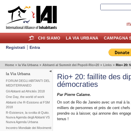
IT
CHI SIAMO
LA VIA URBANA
CAMPAGNA S
Registrati
Entra
Home
»
la Via Urbana
»
Abitanti al Summit dei Popoli-Rio+20
»
Links
»
Rio+ 20: f
la Via Urbana
Rio+ 20: faillite des d
FORUM DEGLI ABITANTI DEL
démocraties
MEDITERRANEO
Gli Abitanti ad Africités 2018
Par Pierre Calame.
One Day, the world of work
On sort de Rio de Janeiro avec un mal à la 
Abitanti che R-Esistono al FSM
2018
milliers de personnes et près de cent chefs
R-Esistenze, la svolta di Quito.
prendre ou à laisser, qui annone des engag
Nuova Agenda degli Abitanti VS
tenus !
Nuova Agenda Urbana
Incontro Mondiale dei Movimenti