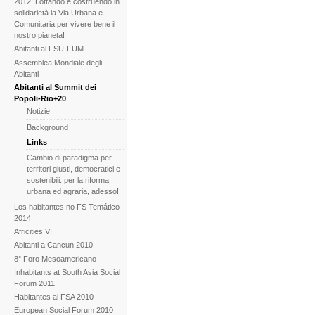
2012: Lottando e costruendo in
solidarietà la Via Urbana e
Comunitaria per vivere bene il
nostro pianeta!
Abitanti al FSU-FUM
Assemblea Mondiale degli
Abitanti
Abitanti al Summit dei
Popoli-Rio+20
Notizie
Background
Links
Cambio di paradigma per
territori giusti, democratici e
sostenibili: per la riforma
urbana ed agraria, adesso!
Los habitantes no FS Temático
2014
Africities VI
Abitanti a Cancun 2010
8° Foro Mesoamericano
Inhabitants at South Asia Social
Forum 2011
Habitantes al FSA 2010
European Social Forum 2010