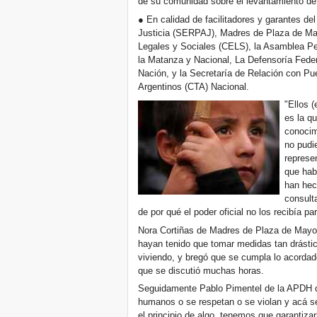
de su comunidad sobre el levantamiento de
● En calidad de facilitadores y garantes del
Justicia (SERPAJ), Madres de Plaza de Ma
Legales y Sociales (CELS), la Asamblea 
la Matanza y Nacional, La Defensoría Feder
Nación, y la Secretaría de Relación con Pue
Argentinos (CTA) Nacional.
"Ellos 
es la qu
conocim
no pudi
represe
que hab
han hec
consult
de por qué el poder oficial no los recibía par
Nora Cortiñas de Madres de Plaza de Mayo
hayan tenido que tomar medidas tan drásti
viviendo, y bregó que se cumpla lo acordad
que se discutió muchas horas.
Seguidamente Pablo Pimentel de la APDH 
humanos o se respetan o se violan y acá se
el principio de algo, tenemos que garantizar