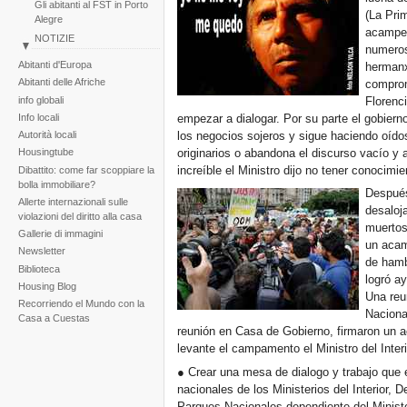
Gli abitanti al FST in Porto
(La Pri
Alegre
acampe 
NOTIZIE
numeros
Perù: Marcia dei quartieri
Abitanti d'Europa
hermanx
popolari di Huascar
Abitanti delle Afriche
compromi
Reportaje fotogràfico sobre
info globali
Florenc
la tragedia de la tormenta
empezar a dialogar. Por su parte el gobiern
Info locali
Noel
los negocios sojeros y sigue haciendo oído
Autorità locali
originarios o abandona el discurso vacío y 
Housingtube
increíble el Ministro dijo no tener conocim
Dibattito: come far scoppiare la
bolla immobiliare?
Después
Allerte internazionali sulle
desaloj
violazioni del diritto alla casa
muertos
Gallerie di immagini
un acam
Newsletter
de hamb
Biblioteca
logró a
Housing Blog
Una reu
Recorriendo el Mundo con la
Naciona
Casa a Cuestas
reunión en Casa de Gobierno, firmaron un a
levante el campamento el Ministro del Inte
● Crear una mesa de dialogo y trabajo que e
nacionales de los Ministerios del Interior, 
Parques Nacionales dependiente del Ministe