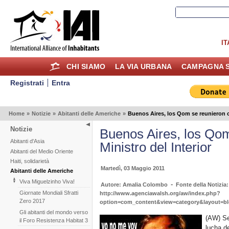
IT
CHI SIAMO
LA VIA URBANA
CAMPAGNA S
Registrati
Entra
Home
»
Notizie
»
Abitanti delle Americhe
»
Buenos Aires, los Qom se reunieron co
Notizie
Buenos Aires, los Qom
Abitanti d'Asia
Ministro del Interior
Abitanti del Medio Oriente
Haiti, solidarietà
Martedì, 03 Maggio 2011
Abitanti delle Americhe
Viva Miguelzinho Viva!
-
Autore: Amalia Colombo
Fonte della Notizia
Giornate Mondiali Sfratti
http://www.agenciawalsh.org/aw/index.php?
Zero 2017
option=com_content&view=category&layout=bl
Gli abitanti del mondo verso
(AW) Se
il Foro Resistenza Habitat 3
lucha d