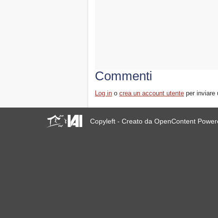
Commenti
Log in
o
crea un account utente
per inviare
Copyleft - Creato da OpenContent Powe