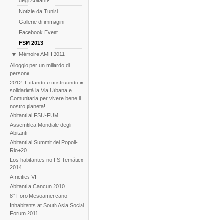
degli Abitanti!
Notizie da Tunisi
Gallerie di immagini
Facebook Event
FSM 2013
Mémoire AMH 2011
La costruzione dell'AMA
Alloggio per un miliardo di
persone
2012: Lottando e costruendo in
solidarietà la Via Urbana e
Comunitaria per vivere bene il
nostro pianeta!
Abitanti al FSU-FUM
Assemblea Mondiale degli
Abitanti
Abitanti al Summit dei Popoli-
Rio+20
Los habitantes no FS Temático
2014
Africities VI
Abitanti a Cancun 2010
8° Foro Mesoamericano
Inhabitants at South Asia Social
Forum 2011