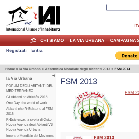
IT
CHI SIAMO
LA VIA URBANA
CAMPAGNA S
Registrati
Entra
Home
»
la Via Urbana
»
Assemblea Mondiale degli Abitanti 2013
»
FSM 2013
la Via Urbana
FSM 2013
FORUM DEGLI ABITANTI DEL
MEDITERRANEO
FSM 2
Gli Abitanti ad Africités 2018
One Day, the world of work
Abitanti che R-Esistono al FSM
2018
R-Esistenze, la svolta di Quito.
Nuova Agenda degli Abitanti VS
Nuova Agenda Urbana
Incontro Mondiale dei Movimenti
FSM 2013