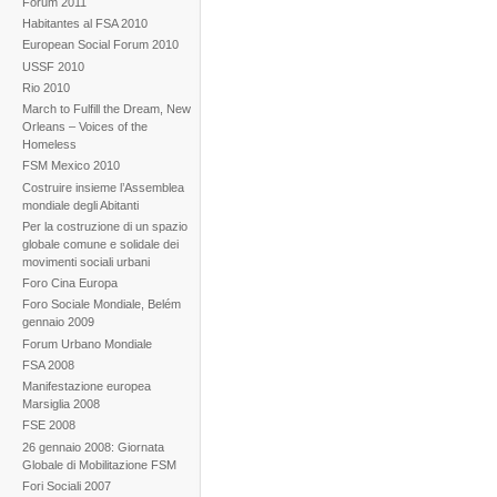
Forum 2011
Habitantes al FSA 2010
European Social Forum 2010
USSF 2010
Rio 2010
March to Fulfill the Dream, New
Orleans – Voices of the
Homeless
FSM Mexico 2010
Costruire insieme l’Assemblea
mondiale degli Abitanti
Per la costruzione di un spazio
globale comune e solidale dei
movimenti sociali urbani
Foro Cina Europa
Foro Sociale Mondiale, Belém
gennaio 2009
Forum Urbano Mondiale
FSA 2008
Manifestazione europea
Marsiglia 2008
FSE 2008
26 gennaio 2008: Giornata
Globale di Mobilitazione FSM
Fori Sociali 2007