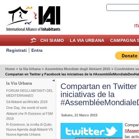
IT
CHI SIAMO
LA VIA URBANA
CAMPAGNA S
Registrati
Entra
Home
»
la Via Urbana
»
Assemblea Mondiale degli Abitanti 2015
»
Condividete su
Compartan en Twitter y Facebook las iniciativas de la #AssembléeMondialeDesHa
la Via Urbana
Compartan en Twitter
FORUM DEGLI ABITANTI DEL
iniciativas de la
MEDITERRANEO
#AssembléeMondialeD
Gli Abitanti ad Africités 2018
One Day, the world of work
Abitanti che R-Esistono al FSM
Sabato, 21 Marzo 2015
2018
Compart
R-Esistenze, la svolta di Quito.
Nuova Agenda degli Abitanti VS
#
Assem
Nuova Agenda Urbana
las act