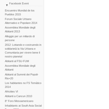
Facebook Event
WSF 2015
Encuentro Mundial de los
La costruzione dell'AMA
Pueblos 2015
Forum Sociale Urbano
Alternativo e Popolare 2014
Assemblea Mondiale degli
Abitanti 2013
Alloggio per un miliardo di
persone
2012: Lottando e costruendo in
solidarietà la Via Urbana e
Comunitaria per vivere bene il
nostro pianeta!
Abitanti al FSU-FUM
Assemblea Mondiale degli
Abitanti
Abitanti al Summit dei Popoli-
Rio+20
Los habitantes no FS Temático
2014
Africities VI
Abitanti a Cancun 2010
8° Foro Mesoamericano
Inhabitants at South Asia Social