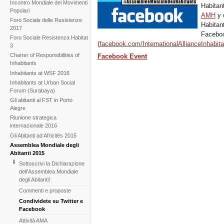
Incontro Mondiale dei Movimenti
Habitan
Popolari
AMH
y e
Foro Sociale delle Resistenze
Habitant
2017
Facebo
Foro Sociale Resistenza Habitat
(
facebook.com/InternationalAllianceInhabit
3
Charter of Responsibilities of
Facebook Event
Inhabitants
Inhabitants at WSF 2016
Inhabitants at Urban Social
Forum (Surabaya)
Gli abitanti al FST in Porto
Alegre
Riunione strategica
internazionale 2016
Gli Abitanti ad Africités 2015
Assemblea Mondiale degli
Abitanti 2015
Sottoscrivi la Dichiarazione
dell'Assemblea Mondiale
degli Abitanti!
Commenti e proposte
Condividete su Twitter e
Facebook
Attività AMA