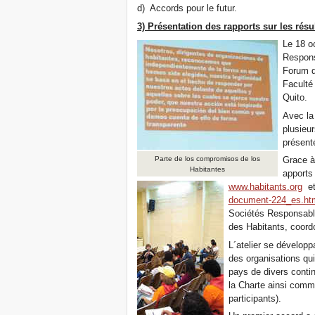
d) Accords pour le futur.
3) Présentation des rapports sur les résul
Le 18 oc
Respons
Forum de
Faculté 
Quito.
Avec la
plusieu
présenté
Parte de los compromisos de los
Grace à
Habitantes
apports 
www.habitants.org
e
document-224_es.ht
Sociétés Responsables
des Habitants, coordo
L´atelier se développ
des organisations qui
pays de divers contin
la Charte ainsi comme 
participants).