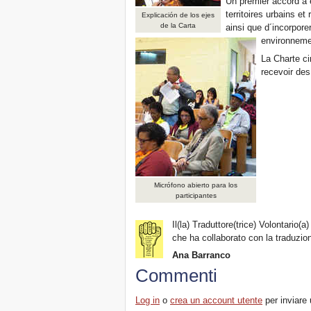
Un premier accord a é
territoires urbains et
Explicación de los ejes
de la Carta
ainsi que d´incorpore
environneme
La Charte ci
recevoir des
Micrófono abierto para los
participantes
Il(la) Traduttore(trice) Volontario(a)
che ha collaborato con la traduzio
Ana Barranco
Commenti
Log in
o
crea un account utente
per inviare