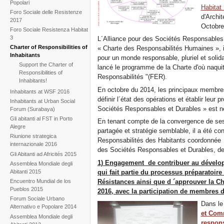
Popolari
Habitat 
Foro Sociale delle Resistenze
d'Archit
2017
Octobre
Foro Sociale Resistenza Habitat
3
L´Alliance pour des Sociétés Responsables
Charter of Responsibilities of
« Charte des Responsabilités Humaines », in
Inhabitants
pour un monde responsable, pluriel et soli
Support the Charter of
lancé le programme de la Charte d'où naqui
Responsibilities of
Responsabilités "(FER).
Inhabitants!
En octobre du 2014, les principaux membres
Inhabitants at WSF 2016
définir l´état des opérations et établir leur
Inhabitants at Urban Social
Sociétés Responsables et Durables » est n
Forum (Surabaya)
Gli abitanti al FST in Porto
En tenant compte de la convergence de ses 
Alegre
partagée et stratégie semblable, il a été c
Riunione strategica
Responsabilités des Habitants coordonnée p
internazionale 2016
des Sociétés Responsables et Durables, de 
Gli Abitanti ad Africités 2015
1) Engagement de contribuer au dévelop
Assemblea Mondiale degli
qui fait partie du processus préparatoir
Abitanti 2015
Résistances ainsi que d ´approuver la C
Encuentro Mundial de los
Pueblos 2015
2016, avec la participation de membres 
Forum Sociale Urbano
Dans le
Alternativo e Popolare 2014
et Comm
Assemblea Mondiale degli
respons