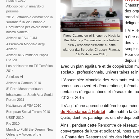
Abitanti 2013
Chaussy
Alloggio per un miliardo di
des org
persone
mondial 
2012: Lottando e costruendo in
solidarietà la Via Urbana e
déligner
Comunitaria per vivere bene il
L’AIH dé
nostro pianeta!
Pierre Calame en el Encuentro Hacia la
à être 
Abitanti al FSU-FUM
Vía Urbana y Comunitaria para habitar
des vill
Assemblea Mondiale degli
bien y responsablemente nuestro
simples 
Abitanti
planeta (La Bergerie, Chaussy, Francia,
Pour cel
11-15 de enero 2016)
Abitanti al Summit dei Popoli-
depuis 
Rio+20
avec un plan égalitaire et de coopération m
Los habitantes no FS Temático
2014
sociaux, professionnels, universitaires et in
Africities VI
L´Assemblée Mondiale des Habitants est la 
Abitanti a Cancun 2010
processus ouvert et démocratique, thématiq
8° Foro Mesoamericano
centaines d´organisations et réseaux de tou
Inhabitants at South Asia Social
2013 et 2015.
Forum 2011
Il s´agit d´une approche différente qui mène
Habitantes al FSA 2010
de Résistance à Habitat
, alternatif à la 
European Social Forum 2010
Quito, dont les paradigmes ont été déjà bat
USSF 2010
Rio 2010
Ainsi, pendant cette Rencontre de réseaux d
March to Fulfill the Dream, New
convergence de lutte et solidarité, nous av
Orleans – Voices of the
la Charte des Responsabilités des Habitants