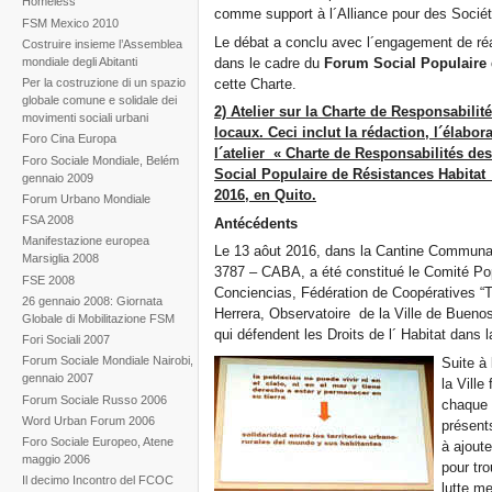
Homeless
comme support à l´Alliance pour des Socié
FSM Mexico 2010
Le débat a conclu avec l´engagement de réa
Costruire insieme l’Assemblea
dans le cadre du
Forum Social Populaire
mondiale degli Abitanti
cette Charte.
Per la costruzione di un spazio
globale comune e solidale dei
2) Atelier sur la Charte de Responsabilit
movimenti sociali urbani
locaux. Ceci inclut la rédaction, l´élabora
Foro Cina Europa
l´atelier « Charte de Responsabilités de
Foro Sociale Mondiale, Belém
Social Populaire de Résistances Habitat Al
gennaio 2009
2016, en Quito.
Forum Urbano Mondiale
FSA 2008
Antécédents
Manifestazione europea
Le 13 aôut 2016, dans la Cantine Communau
Marsiglia 2008
3787 – CABA, a été constitué le Comité Pop
FSE 2008
Conciencias, Fédération de Coopératives “T
26 gennaio 2008: Giornata
Herrera, Observatoire de la Ville de Buenos
Globale di Mobilitazione FSM
qui défendent les Droits de l´ Habitat dans 
Fori Sociali 2007
Forum Sociale Mondiale Nairobi,
Suite à 
gennaio 2007
la Ville
Forum Sociale Russo 2006
chaque p
Word Urban Forum 2006
présent
Foro Sociale Europeo, Atene
à ajout
maggio 2006
pour tro
Il decimo Incontro del FCOC
lutte me