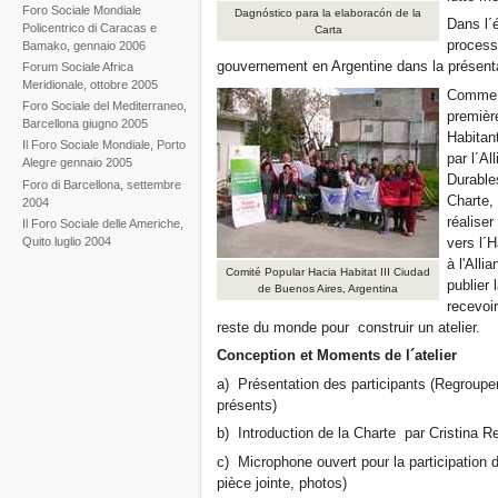
Foro Sociale Mondiale
Dagnóstico para la elaboracón de la
Dans l´
Policentrico di Caracas e
Carta
processu
Bamako, gennaio 2006
gouvernement en Argentine dans la présentat
Forum Sociale Africa
Meridionale, ottobre 2005
Comme d
Foro Sociale del Mediterraneo,
premièr
Barcellona giugno 2005
Habitan
Il Foro Sociale Mondiale, Porto
par l´A
Alegre gennaio 2005
Durable
Foro di Barcellona, settembre
Charte, 
2004
réalise
Il Foro Sociale delle Americhe,
vers l´
Quito luglio 2004
à l'Alli
Comité Popular Hacia Habitat III Ciudad
publier 
de Buenos Aires, Argentina
recevoir
reste du monde pour construir un atelier.
Conception et Moments de l´atelier
a) Présentation des participants (Regroupem
présents)
b) Introduction de la Charte par Cristina R
c) Microphone ouvert pour la participation 
pièce jointe, photos)