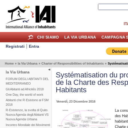
IT
CHI SIAMO
LA VIA URBANA
CAMPAGNA S
Registrati
Entra
Home
»
la Via Urbana
»
Charter of Responsibilities of Inhabitants
»
Systématisat
la Via Urbana
Systématisation du pr
FORUM DEGLI ABITANTI DEL
de la Charte des Resp
MEDITERRANEO
Habitants
Gli Abitanti ad Africités 2018
One Day, the world of work
Abitanti che R-Esistono al FSM
Venerdì, 23 Dicembre 2016
2018
La cons
R-Esistenze, la svolta di Quito.
Nuova Agenda degli Abitanti VS
des Hab
Nuova Agenda Urbana
habitant
Incontro Mondiale dei Movimenti
Charte 