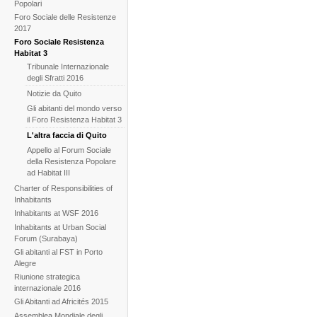
Popolari
Foro Sociale delle Resistenze
2017
Foro Sociale Resistenza
Habitat 3
Tribunale Internazionale
degli Sfratti 2016
Notizie da Quito
Gli abitanti del mondo verso
il Foro Resistenza Habitat 3
L'altra faccia di Quito
Appello al Forum Sociale
della Resistenza Popolare
ad Habitat III
Charter of Responsibilities of
Inhabitants
Inhabitants at WSF 2016
Inhabitants at Urban Social
Forum (Surabaya)
Gli abitanti al FST in Porto
Alegre
Riunione strategica
internazionale 2016
Gli Abitanti ad Africités 2015
Assemblea Mondiale degli