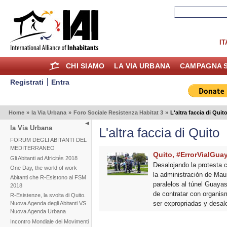
IT
CHI SIAMO
LA VIA URBANA
CAMPAGNA S
Registrati
Entra
Home
»
la Via Urbana
»
Foro Sociale Resistenza Habitat 3
»
L'altra faccia di Quit
la Via Urbana
L'altra faccia di Quito
FORUM DEGLI ABITANTI DEL
MEDITERRANEO
Quito, #ErrorVialGua
Gli Abitanti ad Africités 2018
Desalojando la protesta 
One Day, the world of work
la administración de Mau
Abitanti che R-Esistono al FSM
paralelos al túnel Guayas
2018
de contratar con organism
R-Esistenze, la svolta di Quito.
ser expropriadas y desal
Nuova Agenda degli Abitanti VS
Nuova Agenda Urbana
Incontro Mondiale dei Movimenti