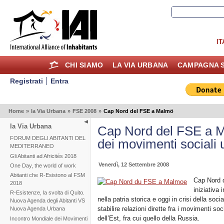
IT
CHI SIAMO
LA VIA URBANA
CAMPAGNA S
Registrati
Entra
Home
»
la Via Urbana
»
FSE 2008
»
Cap Nord del FSE a Malmö
la Via Urbana
Cap Nord del FSE a Ma
FORUM DEGLI ABITANTI DEL
dei movimenti sociali 
MEDITERRANEO
Gli Abitanti ad Africités 2018
Venerdì, 12 Settembre 2008
One Day, the world of work
Abitanti che R-Esistono al FSM
Cap Nord 
2018
iniziativa 
R-Esistenze, la svolta di Quito.
nella patria storica e oggi in crisi della soc
Nuova Agenda degli Abitanti VS
stabilire relazioni dirette fra i movimenti so
Nuova Agenda Urbana
dell’Est, fra cui quello della Russia.
Incontro Mondiale dei Movimenti