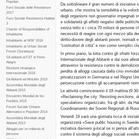
Popolari
Da sottolineare il gran numero di iniziative su
Foro Sociale delle Resistenze
urbano, che mostra la sensibilità e la volontà
2017
degli organismi non governativi impegnati in
Foro Sociale Resistenza Habitat
e solidarietà gli effetti negativi delle politiche
3
senza tetto e i circa 70 milioni di persone c
Charter of Responsibilities of
necessità di reagire con ogni mezzo alla der
Inhabitants
diritto-dovere degli abitanti poveri, nomadi 
Inhabitants at WSF 2016
“costruttori di città” e non come semplici clie
Inhabitants at Urban Social
Forum (Surabaya)
In primo piano, la lotta contro gli sfratti fo
Gli abitanti al FST in Porto
Internazionale degli Abitanti e dai suoi alle
Alegre
attraverso la resistenza contro le demolizioni 
Riunione strategica
perdita di alloggi causata dalla crisi immobili
internazionale 2016
privatizzazioni in Germania e nel Regno Unit
Gli Abitanti ad Africités 2015
persecuzione contro gli accampamenti nomad
Assemblea Mondiale degli
Abitanti 2015
Le attività cominceranno il 18 mattina (9.
Encuentro Mundial de los
«Reclaiming the city: Resisting evictions, dem
Pueblos 2015
speculation» organizzato, fra gli altri, da H
Forum Sociale Urbano
Coordinamento dei Soviet Regionali di Russ
Alternativo e Popolare 2014
Venerdì 19 sarà una giornata ricca di iniziat
Assemblea Mondiale degli
organizzerà «Save public housing in Sweden
Abitanti 2013
iniziativa davvero
g-local
se si pensa all’at
Alloggio per un miliardo di
persone
contro il sistema degli alloggi sociali svedes