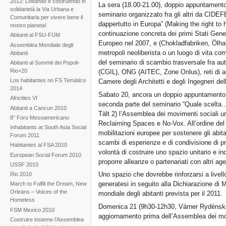
2012: Lottando e costruendo in
La sera (18.00-21.00), doppio appuntamento.
solidarietà la Via Urbana e
seminario organizzato fra gli altri da CIDEFE 
Comunitaria per vivere bene il
dappertutto in Europa” (Making the right to h
nostro pianeta!
continuazione concreta dei primi Stati General
Abitanti al FSU-FUM
Europeo nel 2007, e (Chokladfabriken, Ölhall
Assemblea Mondiale degli
metropoli neoliberista o un luogo di vita com
Abitanti
del seminario di scambio trasversale fra aut
Abitanti al Summit dei Popoli-
Rio+20
(CGIL), ONG (AITEC, Zone Onlus), reti di abi
Los habitantes no FS Temático
Camere degli Architetti e degli Ingegneri dell
2014
Sabato 20, ancora un doppio appuntamento,
Africities VI
seconda parte del seminario “Quale scelt
Abitanti a Cancun 2010
Tält 2) l’Assemblea dei movimenti sociali u
8° Foro Mesoamericano
Reclaiming Spaces e No-Vox. All’ordine del gi
Inhabitants at South Asia Social
mobilitazioni europee per sostenere gli abita
Forum 2011
scambi di esperienze e di condivisione di p
Habitantes al FSA 2010
volontà di costruire uno spazio unitario e i
European Social Forum 2010
proporre alleanze o partenariati con altri agen
USSF 2010
Uno spazio che dovrebbe rinforzarsi a livell
Rio 2010
generatesi in seguito alla Dichiarazione di 
March to Fulfill the Dream, New
Orleans – Voices of the
mondiale degli abitanti prevista per il 2011.
Homeless
Domenica 21 (9h30-12h30, Värner Rydénskol
FSM Mexico 2010
aggiornamento prima dell’Assemblea dei mov
Costruire insieme l’Assemblea