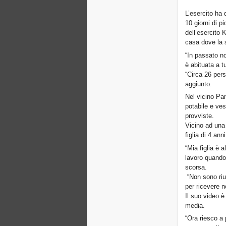
L’esercito ha 
10 giorni di p
dell’esercito 
casa dove la 
“In passato n
è abituata a tu
“Circa 26 pers
aggiunto.
Nel vicino Pa
potabile e ves
provviste.
Vicino ad una
figlia di 4 an
“Mia figlia è 
lavoro quando 
scorsa.
“Non sono rius
per ricevere n
Il suo video 
media.
“Ora riesco a 