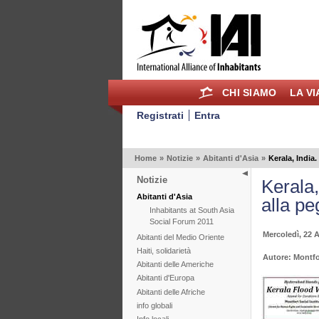
CHI SIAMO
LA V
Registrati
Entra
Home
»
Notizie
»
Abitanti d'Asia
»
Kerala, India.
Notizie
Kerala,
Abitanti d'Asia
alla pe
Inhabitants at South Asia
Social Forum 2011
Mercoledì, 22 
Abitanti del Medio Oriente
Haiti, solidarietà
Autore: Montfo
Abitanti delle Americhe
Abitanti d'Europa
Abitanti delle Afriche
info globali