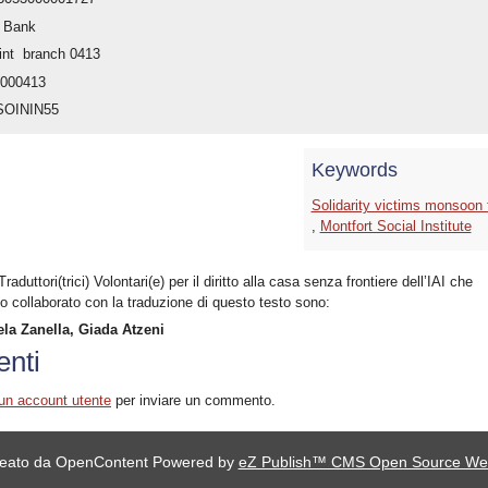
n Bank
nt branch 0413
0000413
 SOININ55
Keywords
Solidarity victims monsoon 
,
Montfort Social Institute
 Traduttori(trici) Volontari(e) per il diritto alla casa senza frontiere dell’IAI che
o collaborato con la traduzione di questo testo sono:
la Zanella, Giada Atzeni
nti
un account utente
per inviare un commento.
Creato da OpenContent Powered by
eZ Publish™ CMS Open Source We