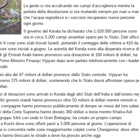
La gente si sta accalcando nei campi d’accoglienza mentre la
portata della desolazione si sta rivelando sempre più man a ma
che l’acqua regredisce e i soccorsi recuperano nuove persone
ogni giorno.
Il governo del Kerala ha dichiarato che 1.028.000 persone sono
ora in circa 3.200 campi umanitari sparsi per lo Stato. Dati ufficia
ri 6 corpi sono stati trovati lunedì, portando il conteggio delle vittime a 410 da
ni sono iniziati a giugno. Le autorità del Kerala sono alla disperata ricerca d
ì gli Emirati Arabi hanno promesso una donazione di 100 milioni di dollari, ha
Primo Ministro Pinarayi Vijayan dopo aver parlato telefonicamente con i leade
Arabi.
 alta dei 97 milioni di dollari promessi dallo Stato centrale. Vijayan ha
overno 375 milioni di dollari, sostenendo che lo Stato dovrà affrontare spese p
llari.
ari di donazioni sono arrivati in Kerala dagli altri Stati dell’India e dall’estero neg
Altri governi statali hanno promesso oltre 50 milioni di dollari mentre ministri e
arie compagnie hanno promesso pubblicamente di donare un mese del loro salari
ci della Corte Suprema hanno donato 360 dollari a testa mentre Khalsa Aid
, gruppo Sikh con sede in Gran Bretagna, ha creato un proprio campo
a Kochi dove sono offerti pasti a 3.000 persone al giorno. L’operazione di
ra si concentra nelle zone maggiormente colpite come Chengannur, dove oltre
 hanno bloccato le strade e dove ha piovuto anche oggi.