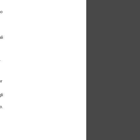
no
li
i
r
er
li
o.