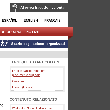
IAI cerca traduttori volontari
ESPAÑOL
ENGLISH
FRANÇAIS
ARE URBANA
NOTIZIE
Spazio degli abitanti organizzati
LEGGI QUESTO ARTICOLO IN
English (United Kingdom)
(documento originale)
Castillan
French (France)
CONTENUTO RELAZIONATO
000
W Montfort Social Institute: per