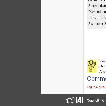
South India
Diamond poi
IFSC: SIBL
Swift code:
I(le)
hann
Ange
Comme
Log in
o
crea 
Copyleft - 