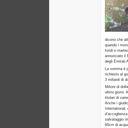
dicono che alt
quando i monso
fondi e marted
annunciato il 
degli Emirati 
La somma è più
richiesto al g
3 miliardi di do
Milioni di doll
ultimi giorni. 
titolari di v
Anche i giudi
International
d’accoglienza 
salvataggio o
60cm di acqua