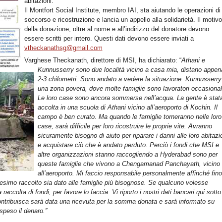
abitazioni.
Il Montfort Social Institute, membro IAI, sta aiutando le operazioni di
soccorso e ricostruzione e lancia un appello alla solidarietà. Il motivo
della donazione, oltre al nome e all’indirizzo del donatore devono
essere scritti per intero. Questi dati devono essere inviati a
vtheckanathsg@gmail.com
Varghese Theckanath, direttore di MSI, ha dichiarato: “
Athani e
Kunnusserry sono due località vicino a casa mia, distano appen
2-3 chilometri. Sono andato a vedere la situazione. Kunnusserry
una zona povera, dove molte famiglie sono lavoratori occasional
Le loro case sono ancora sommerse nell’acqua. La gente è stat
accolta in una scuola di Athani vicino all’aeroporto di Kochin. Il
campo è ben curato. Ma quando le famiglie torneranno nelle loro
case, sarà difficile per loro ricostruire le proprie vite. Avranno
sicuramente bisogno di aiuto per riparare i danni alle loro abitazi
e acquistare ciò che è andato perduto. Perciò i fondi che MSI e
altre organizzazioni stanno raccogliendo a Hyderabad sono per
queste famiglie che vivono a Chengamanad Panchayath, vicino
all’aeroporto. Mi faccio responsabile personalmente affinché fino
tesimo raccolto sia dato alle famiglie più bisognose. Se qualcuno volesse
a raccolta di fondi, per favore lo faccia. Vi riporto i nostri dati bancari qui sotto
ntribuisca sarà data una ricevuta per la somma donata e sarà informato su
speso il denaro.”