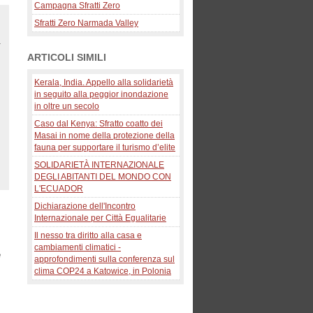
Campagna Sfratti Zero
Sfratti Zero Narmada Valley
.
ARTICOLI SIMILI
Kerala, India. Appello alla solidarietà
in seguito alla peggior inondazione
in oltre un secolo
Caso dal Kenya: Sfratto coatto dei
Masai in nome della protezione della
fauna per supportare il turismo d’elite
SOLIDARIETÀ INTERNAZIONALE
DEGLI ABITANTI DEL MONDO CON
L'ECUADOR
Dichiarazione dell'Incontro
Internazionale per Città Egualitarie
Il nesso tra diritto alla casa e
cambiamenti climatici -
e
approfondimenti sulla conferenza sul
clima COP24 a Katowice, in Polonia