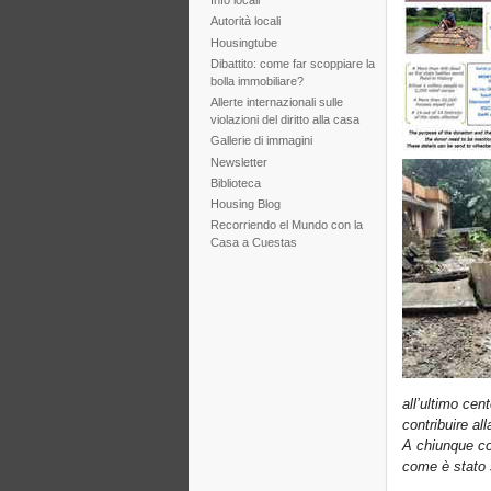
Info locali
Autorità locali
Housingtube
Dibattito: come far scoppiare la
bolla immobiliare?
Allerte internazionali sulle
violazioni del diritto alla casa
Gallerie di immagini
Newsletter
Biblioteca
Housing Blog
Recorriendo el Mundo con la
Casa a Cuestas
all’ultimo cen
contribuire all
A chiunque co
come è stato 