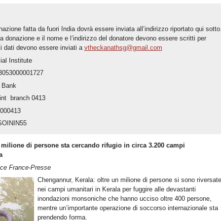
azione fatta da fuori India dovrà essere inviata all’indirizzo riportato qui sotto
la donazione e il nome e l’indirizzo del donatore devono essere scritti per
i dati devono essere inviati a
vtheckanathsg@gmail.com
al Institute
3053000001727
n Bank
nt branch 0413
0000413
 SOININ55
 milione di persone sta cercando rifugio in circa 3.200 campi
a
nce France-Presse
Chengannur, Kerala: oltre un milione di persone si sono riversat
nei campi umanitari in Kerala per fuggire alle devastanti
inondazioni monsoniche che hanno ucciso oltre 400 persone,
mentre un’importante operazione di soccorso internazionale sta
prendendo forma.