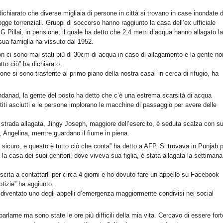
dichiarato che diverse migliaia di persone in città si trovano in case inondate 
iogge torrenziali. Gruppi di soccorso hanno raggiunto la casa dell’ex ufficiale
KG Pillai, in pensione, il quale ha detto che 2,4 metri d’acqua hanno allagato l
sua famiglia ha vissuto dal 1952.
on ci sono mai stati più di 30cm di acqua in caso di allagamento e la gente no
tto ciò” ha dichiarato.
one si sono trasferite al primo piano della nostra casa” in cerca di rifugio, ha
ndanad, la gente del posto ha detto che c’è una estrema scarsità di acqua
titi asciutti e le persone implorano le macchine di passaggio per avere delle
 strada allagata, Jingy Joseph, maggiore dell’esercito, è seduta scalza con s
ni, Angelina, mentre guardano il fiume in piena.
al sicuro, e questo è tutto ciò che conta” ha detto a AFP. Si trovava in Punjab 
la casa dei suoi genitori, dove viveva sua figlia, è stata allagata la settimana
cita a contattarli per circa 4 giorni e ho dovuto fare un appello su Facebook
otizie” ha aggiunto.
è diventato uno degli appelli d’emergenza maggiormente condivisi nei social
parlarne ma sono state le ore più difficili della mia vita. Cercavo di essere fort