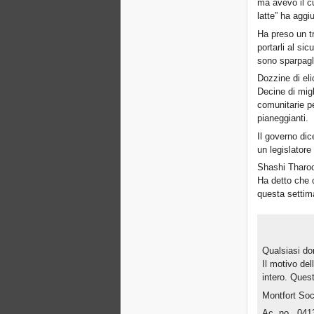
ma avevo il c
latte” ha aggi
Ha preso un tr
portarli al sic
sono sparpagli
Dozzine di eli
Decine di migl
comunitarie pe
pianeggianti.
Il governo dic
un legislator
Shashi Tharoon
Ha detto che 
questa settim
Qualsiasi don
Il motivo del
intero. Quest
Montfort Soci
Ac no. 041