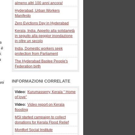
almeno altri 100 anni ancora!
Hyderabad, Urban Workers
Manifesto
Zero Evictions Day in Hyderabad
Kerala, India. Appello alla solidarietà
in seguito alla peggior inondazione
in oltre un secolo
a
 è
India, Domestic workers seek
i.
protection from Parliament
a
The Hyderabad Bastee People's
Federation birth
INFORMAZIONI CORRELATE
oni
Video:
Kurumasserry, Kerala “ Home
of love”
Video:
Video report on Kerala
flooding
.
MSI started campaign to collect
donations for Kerala Flood Relief
Montfort Social Institute