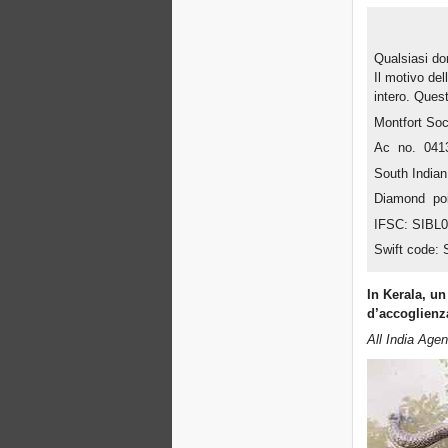
Qualsiasi don
Il motivo del
intero. Quest
Montfort Soci
Ac no. 041
South India
Diamond poi
IFSC: SIBL
Swift code:
In Kerala, un
d’accoglienz
All India Age