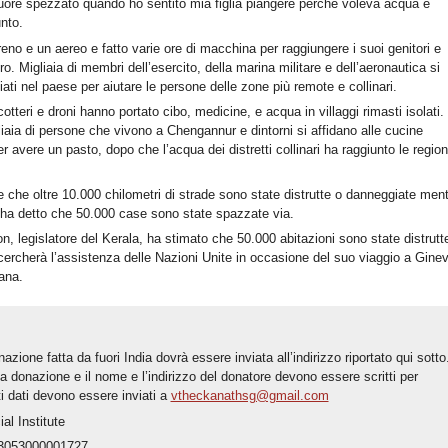
uore spezzato quando ho sentito mia figlia piangere perché voleva acqua e
unto.
eno e un aereo e fatto varie ore di macchina per raggiungere i suoi genitori e
uro. Migliaia di membri dell’esercito, della marina militare e dell’aeronautica si
ati nel paese per aiutare le persone delle zone più remote e collinari.
cotteri e droni hanno portato cibo, medicine, e acqua in villaggi rimasti isolati.
iaia di persone che vivono a Chengannur e dintorni si affidano alle cucine
r avere un pasto, dopo che l’acqua dei distretti collinari ha raggiunto le region
e che oltre 10.000 chilometri di strade sono state distrutte o danneggiate men
e ha detto che 50.000 case sono state spazzate via.
, legislatore del Kerala, ha stimato che 50.000 abitazioni sono state distrutt
cercherà l’assistenza delle Nazioni Unite in occasione del suo viaggio a Gine
ana.
azione fatta da fuori India dovrà essere inviata all’indirizzo riportato qui sotto
la donazione e il nome e l’indirizzo del donatore devono essere scritti per
i dati devono essere inviati a
vtheckanathsg@gmail.com
al Institute
3053000001727