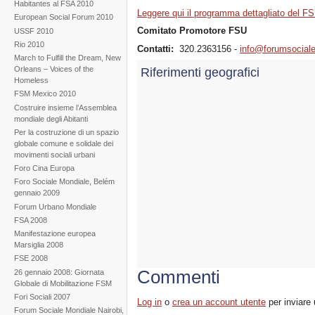
Habitantes al FSA 2010
Leggere qui il programma dettagliato del FS
European Social Forum 2010
Comitato Promotore FSU
USSF 2010
Rio 2010
Contatti:
320.2363156 -
info@forumsociale
March to Fulfill the Dream, New
Orleans – Voices of the
Riferimenti geografici
Homeless
FSM Mexico 2010
Costruire insieme l’Assemblea
mondiale degli Abitanti
Per la costruzione di un spazio
globale comune e solidale dei
movimenti sociali urbani
Foro Cina Europa
Foro Sociale Mondiale, Belém
gennaio 2009
Forum Urbano Mondiale
FSA 2008
Manifestazione europea
Marsiglia 2008
FSE 2008
Commenti
26 gennaio 2008: Giornata
Globale di Mobilitazione FSM
Fori Sociali 2007
Log in
o
crea un account utente
per inviare
Forum Sociale Mondiale Nairobi,