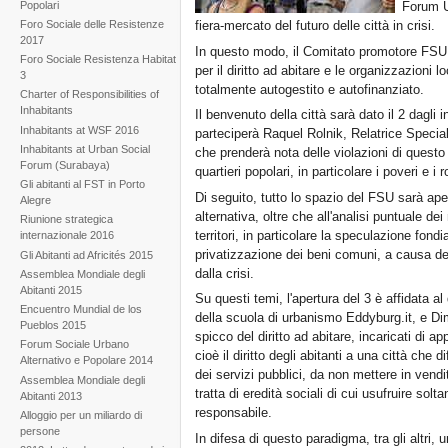
Popolari
Forum U
Foro Sociale delle Resistenze
fiera-mercato del futuro delle città in crisi.
2017
In questo modo, il Comitato promotore FSU, co
Foro Sociale Resistenza Habitat
per il diritto ad abitare e le organizzazioni l
3
totalmente autogestito e autofinanziato.
Charter of Responsibilities of
Inhabitants
Il benvenuto della città sarà dato il 2 dagli 
Inhabitants at WSF 2016
parteciperà Raquel Rolnik, Relatrice Speciale
Inhabitants at Urban Social
che prenderà nota delle violazioni di questo d
Forum (Surabaya)
quartieri popolari, in particolare i poveri e i 
Gli abitanti al FST in Porto
Di seguito, tutto lo spazio del FSU sarà aper
Alegre
alternativa, oltre che all'analisi puntuale d
Riunione strategica
territori, in particolare la speculazione fondi
internazionale 2016
privatizzazione dei beni comuni, a causa del
Gli Abitanti ad Africités 2015
dalla crisi.
Assemblea Mondiale degli
Abitanti 2015
Su questi temi, l'apertura del 3 è affidata a
Encuentro Mundial de los
della scuola di urbanismo Eddyburg.it, e Di
Pueblos 2015
spicco del diritto ad abitare, incaricati di 
Forum Sociale Urbano
cioè il diritto degli abitanti a una città che d
Alternativo e Popolare 2014
dei servizi pubblici, da non mettere in vendita
Assemblea Mondiale degli
tratta di eredità sociali di cui usufruire solta
Abitanti 2013
responsabile.
Alloggio per un miliardo di
persone
In difesa di questo paradigma, tra gli altri, u