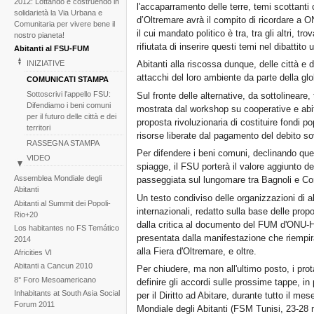
2012: Lottando e costruendo in
l'accaparramento delle terre, temi scottanti c
solidarietà la Via Urbana e
d’Oltremare avrà il compito di ricordare a O
Comunitaria per vivere bene il
il cui mandato politico è tra, tra gli altri, trov
nostro pianeta!
rifiutata di inserire questi temi nel dibattito
Abitanti al FSU-FUM
Abitanti alla riscossa dunque, delle città e
INIZIATIVE
attacchi del loro ambiente da parte della gl
COMUNICATI STAMPA
Sottoscrivi l'appello FSU:
Sul fronte delle alternative, da sottolineare, t
Difendiamo i beni comuni
mostrata dal workshop su cooperative e abi
per il futuro delle città e dei
proposta rivoluzionaria di costituire fondi po
territori
risorse liberate dal pagamento del debito sov
RASSEGNA STAMPA
Per difendere i beni comuni, declinando ques
VIDEO
spiagge, il FSU porterà il valore aggiunto dei
BACKGROUND
Assemblea Mondiale degli
passeggiata sul lungomare tra Bagnoli e Cor
Gallerie di immagini
Abitanti
Un testo condiviso delle organizzazioni di ab
Abitanti al Summit dei Popoli-
Notizie
internazionali, redatto sulla base delle prop
Rio+20
dalla critica al documento del FUM d'ONU-Ha
Los habitantes no FS Temático
presentata dalla manifestazione che riempirà
2014
alla Fiera d'Oltremare, e oltre.
Africities VI
Abitanti a Cancun 2010
Per chiudere, ma non all'ultimo posto, i pro
8° Foro Mesoamericano
definire gli accordi sulle prossime tappe, in 
Inhabitants at South Asia Social
per il Diritto ad Abitare, durante tutto il m
Forum 2011
Mondiale degli Abitanti (FSM Tunisi, 23-28