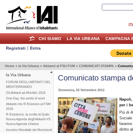
IT
CHI SIAMO
LA VIA URBANA
CAMPAGNA S
Registrati
Entra
Home
»
la Via Urbana
»
Abitanti al FSU-FUM
»
COMUNICATI STAMPA
»
Comunica
la Via Urbana
Comunicato stampa de
FORUM DEGLI ABITANTI DEL
MEDITERRANEO
Domenica, 02 Settembre 2012
Gli Abitanti ad Africités 2018
One Day, the world of work
Napoli,
Abitanti che R-Esistono al FSM
per i b
2018
Più di 4
R-Esistenze, la svolta di Quito.
Sociale
Nuova Agenda degli Abitanti VS
faranno 
Nuova Agenda Urbana
diritto 
Incontro Mondiale dei Movimenti