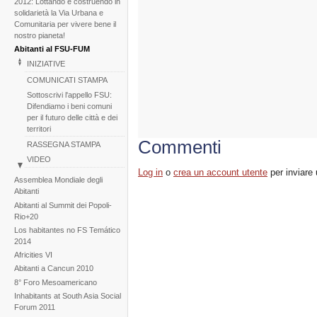
2012: Lottando e costruendo in
solidarietà la Via Urbana e
Comunitaria per vivere bene il
nostro pianeta!
Abitanti al FSU-FUM
INIZIATIVE
COMUNICATI STAMPA
Sottoscrivi l'appello FSU:
Difendiamo i beni comuni
per il futuro delle città e dei
territori
Commenti
RASSEGNA STAMPA
VIDEO
Log in
o
crea un account utente
per inviare
BACKGROUND
Assemblea Mondiale degli
Gallerie di immagini
Abitanti
Abitanti al Summit dei Popoli-
Notizie
Rio+20
Los habitantes no FS Temático
2014
Africities VI
Abitanti a Cancun 2010
8° Foro Mesoamericano
Inhabitants at South Asia Social
Forum 2011