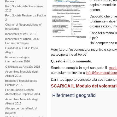
Popolari
capitale mondiale d
Foro Sociale delle Resistenze
comuni.
2017
Foro Sociale Resistenza Habitat
L’apporto che chie
3
totalmente indipen
Charter of Responsibilities of
organizzazioni, mov
Inhabitants
Conosci almeno una
Inhabitants at WSF 2016
il pc?
Inhabitants at Urban Social
Hai competenza nel
Forum (Surabaya)
Gli abitanti al FST in Porto
Vuoi fare un’esperienza di incontro e condiv
Alegre
parteciperanno al Foro?
Riunione strategica
Questo è il tuo momento.
internazionale 2016
Gli Abitanti ad Africités 2015
Scarica e compila in ogni sua parte il
modu
Assemblea Mondiale degli
curriculum ed invialo a
info@forumsocialeur
Abitanti 2015
Dai il tuo apporto concreto alla costruzione 
Encuentro Mundial de los
Pueblos 2015
SCARICA IL Modulo del volontar
Forum Sociale Urbano
Alternativo e Popolare 2014
Riferimenti geografici
Assemblea Mondiale degli
Abitanti 2013
Alloggio per un miliardo di
persone