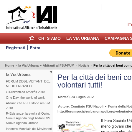
IT
CHI SIAMO
LA VIA URBANA
CAMPAGNA S
Registrati
Entra
Home
»
la Via Urbana
»
Abitanti al FSU-FUM
»
Notizie
»
Per la città dei beni comu
la Via Urbana
Per la città dei beni c
FORUM DEGLI ABITANTI DEL
volontari tutti!
MEDITERRANEO
Gli Abitanti ad Africités 2018
Martedì, 24 Luglio 2012
One Day, the world of work
Abitanti che R-Esistono al FSM
-
Autore: Comitato FSU Napoli
Fonte della Noti
2018
http://forumsocialeurbanonapoli.org/volontari-a
R-Esistenze, la svolta di Quito.
Nuova Agenda degli Abitanti VS
Il Foro Sociale Urb
Nuova Agenda Urbana
meno giovani che 
Incontro Mondiale dei Movimenti
un evento che, dal