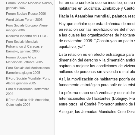
Es en este contexto que se inscribe, entre 
Forum Sociale Mondiale Nairobi,
gennaio 2007
habitantes en Sudáfrica, Zimbabué y Cantó
Forum Sociale Russo 2006
Hacia la Asamblea mundial, palanca resp
Word Urban Forum 2006
Hay que señalar que esta dinámica de medi
Foro Sociale Europeo, Atene
en relación con las movilizaciones del movim
maggio 2006
a las cuales las organizaciones de habitan
Il decimo Incontro del FCOC
de noviembre 2008: “¡Construyan un pacto so
Foro Sociale Mondiale
equitativo, ya!”
Policentrico di Caracas e
Bamako, gennaio 2006
Esta relación es en efecto estratégica para 
Forum Sociale Africa
dimensión del derecho y la dimensión anticí
Meridionale, ottobre 2005
aspiran a mejorar las condiciones de vivien
Foro Sociale del Mediterraneo,
millones de personas sin vivienda o mal alo
Barcellona giugno 2005
Il Foro Sociale Mondiale, Porto
Así, la movilización de habitantes podría d
Alegre gennaio 2005
fundamento estratégico para salir de la cris
Foro di Barcellona, settembre
La próxima etapa será verificar y consolidar
2004
Internacionales de Habitantes (Bobigny, Fra
Il Foro Sociale delle Americhe,
entre otros, el Comité Promotor unitario de
Quito luglio 2004
A seguir, las Jornadas Mundiales Cero Des