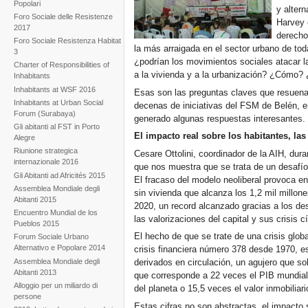
Popolari
y alter
Foro Sociale delle Resistenze
Harvey 
2017
derecho 
Foro Sociale Resistenza Habitat
la más arraigada en el sector urbano de tod
3
¿podrían los movimientos sociales atacar l
Charter of Responsibilities of
a la vivienda y a la urbanización? ¿Cómo
Inhabitants
Inhabitants at WSF 2016
Esas son las preguntas claves que resuenan
Inhabitants at Urban Social
decenas de iniciativas del FSM de Belén, e
Forum (Surabaya)
generado algunas respuestas interesantes.
Gli abitanti al FST in Porto
El impacto real sobre los habitantes, las 
Alegre
Riunione strategica
Cesare Ottolini, coordinador de la AIH, dur
internazionale 2016
que nos muestra que se trata de un desafío
Gli Abitanti ad Africités 2015
El fracaso del modelo neoliberal provoca e
Assemblea Mondiale degli
sin vivienda que alcanza los 1,2 mil millon
Abitanti 2015
2020, un record alcanzado gracias a los d
Encuentro Mundial de los
las valorizaciones del capital y sus crisis cí
Pueblos 2015
El hecho de que se trate de una crisis glob
Forum Sociale Urbano
Alternativo e Popolare 2014
crisis financiera número 378 desde 1970, e
Assemblea Mondiale degli
derivados en circulación, un agujero que so
Abitanti 2013
que corresponde a 22 veces el PIB mundial,
Alloggio per un miliardo di
del planeta o 15,5 veces el valor inmobiliar
persone
Estas cifras no son abstractas, el impacto s