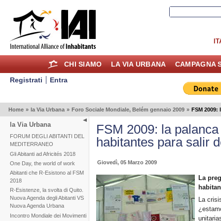
IT
CHI SIAMO
LA VIA URBANA
CAMPAGNA S
Registrati
Entra
Home
»
la Via Urbana
»
Foro Sociale Mondiale, Belém gennaio 2009
»
FSM 2009: l
la Via Urbana
FSM 2009: la palanca 
FORUM DEGLI ABITANTI DEL
habitantes para salir d
MEDITERRANEO
Gli Abitanti ad Africités 2018
Giovedì, 05 Marzo 2009
One Day, the world of work
Abitanti che R-Esistono al FSM
La preg
2018
habitan
R-Esistenze, la svolta di Quito.
Nuova Agenda degli Abitanti VS
La crisi
Nuova Agenda Urbana
¿estamo
Incontro Mondiale dei Movimenti
unitaria