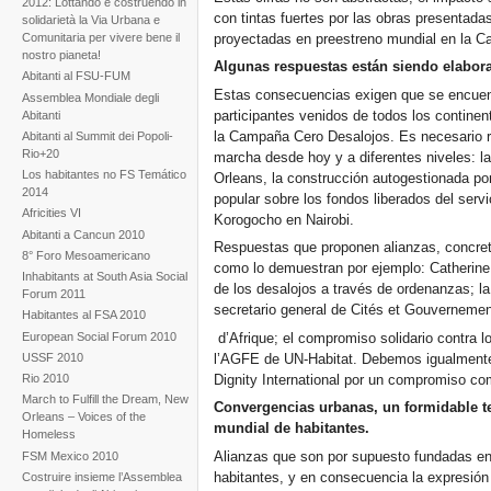
2012: Lottando e costruendo in
con tintas fuertes por las obras presentada
solidarietà la Via Urbana e
proyectadas en preestreno mundial en la C
Comunitaria per vivere bene il
nostro pianeta!
Algunas respuestas están siendo elabor
Abitanti al FSU-FUM
Estas consecuencias exigen que se encuent
Assemblea Mondiale degli
participantes venidos de todos los contine
Abitanti
la Campaña Cero Desalojos. Es necesario 
Abitanti al Summit dei Popoli-
Rio+20
marcha desde hoy y a diferentes niveles: la
Los habitantes no FS Temático
Orleans, la construcción autogestionada po
2014
popular sobre los fondos liberados del serv
Africities VI
Korogocho en Nairobi.
Abitanti a Cancun 2010
Respuestas que proponen alianzas, concret
8° Foro Mesoamericano
como lo demuestran por ejemplo: Catherine 
Inhabitants at South Asia Social
de los desalojos a través de ordenanzas; la
Forum 2011
secretario general de Cités et Gouverneme
Habitantes al FSA 2010
European Social Forum 2010
d’Afrique; el compromiso solidario contra 
USSF 2010
l’AGFE de UN-Habitat. Debemos igualmente 
Dignity International por un compromiso co
Rio 2010
March to Fulfill the Dream, New
Convergencias urbanas, un formidable t
Orleans – Voices of the
mundial de habitantes.
Homeless
Alianzas que son por supuesto fundadas en e
FSM Mexico 2010
habitantes, y en consecuencia la expresión
Costruire insieme l’Assemblea