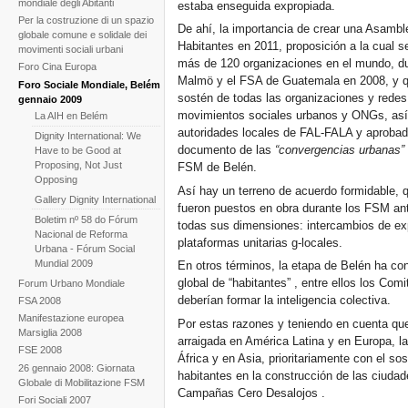
mondiale degli Abitanti
estaba enseguida expropiada.
Per la costruzione di un spazio
De ahí, la importancia de crear una Asambl
globale comune e solidale dei
Habitantes en 2011, proposición a la cual s
movimenti sociali urbani
más de 120 organizaciones en el mundo, d
Foro Cina Europa
Malmö y el FSA de Guatemala en 2008, y qu
Foro Sociale Mondiale, Belém
sostén de todas las organizaciones y redes
gennaio 2009
movimientos sociales urbanos y ONGs, así
La AIH en Belém
autoridades locales de FAL-FALA y aprobad
Dignity International: We
documento de las
“convergencias urbanas
Have to be Good at
Proposing, Not Just
FSM de Belén.
Opposing
Así hay un terreno de acuerdo formidable, 
Gallery Dignity International
fueron puestos en obra durante los FSM ant
Boletim nº 58 do Fórum
todas sus dimensiones: intercambios de expe
Nacional de Reforma
plataformas unitarias g-locales.
Urbana - Fórum Social
Mundial 2009
En otros términos, la etapa de Belén ha con
global de “habitantes” , entre ellos los Co
Forum Urbano Mondiale
deberían formar la inteligencia colectiva.
FSA 2008
Manifestazione europea
Por estas razones y teniendo en cuenta qu
Marsiglia 2008
arraigada en América Latina y en Europa, l
FSE 2008
África y en Asia, prioritariamente con el sos
26 gennaio 2008: Giornata
habitantes en la construcción de las ciuda
Globale di Mobilitazione FSM
Campañas Cero Desalojos .
Fori Sociali 2007