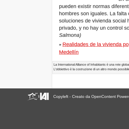
19-A Giornata Mondiale di
pueden existir normas diferen
Solidarietà con il Venezuela
hombres son iguales. La falt
Appello: Sfratti Zero per
20.000 persone, Bulacan,
soluciones de vivienda social
Filippine
privado, y no hay un control s
Quito, L​os habitantes ​de pie
​ ​frente​ Hábitat III​
Salmona)
Quito, Nace la Nueva
Realidades de la vivienda p
Agenda de los Habitantes
»
Défendre l'Indépendance
Medellín
du Tribunal International
des Expulsions
La International Alliance of Inhabitants è una rete global
Three calls to strengthen
L'obbiettivo è la costruzione di un altro mondo possibile
the voices of the world’s
inhabitants towards Quito
Bangkok: Vogliono sfrattare
300 persone il 3 settembre
2016!
Copyleft - Creato da OpenContent Powe
Jornada de reflexión: Los
habitantes de Argentina
rumbo Quito
Tribunale Internazionale
sugli Sfratti: scadenza
prorogata al 15 Agosto
2016!