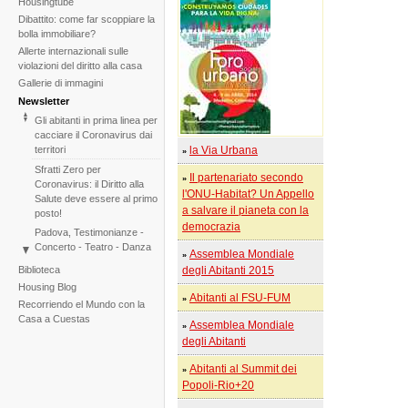
Housingtube
Dibattito: come far scoppiare la
bolla immobiliare?
Allerte internazionali sulle
violazioni del diritto alla casa
Gallerie di immagini
Newsletter
Gli abitanti in prima linea per
cacciare il Coronavirus dai
territori
la Via Urbana
»
Sfratti Zero per
Il partenariato secondo
»
Coronavirus: il Diritto alla
l'ONU-Habitat? Un Appello
Salute deve essere al primo
a salvare il pianeta con la
posto!
democrazia
Padova, Testimonianze -
Concerto - Teatro - Danza
Assemblea Mondiale
»
in solidarietà con i difensori
Biblioteca
degli Abitanti 2015
del diritto alla casa
Housing Blog
Di fronte al fallimento della
Abitanti al FSU-FUM
»
Recorriendo el Mundo con la
COP25 il Tribunale
Casa a Cuestas
Assemblea Mondiale
Internazionale degli Sfratti
»
rilancia l'iniziativa per il 2020
degli Abitanti
Tribunale Internazionale
Abitanti al Summit dei
»
degli Sfratti, sessione sul
Popoli-Rio+20
Cambiamento Climatico –
Due sedute in una