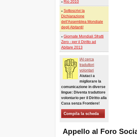
Rio 2010
»
Xalapa, Mexico, Jornada de
la Re-Existencia por el
Sottoscrivi la
»
derecho a la vivienda
Dichiarazione
Fare di New York una Città
dell'Assemblea Mondiale
Sfratti Zero!
degli Abitanti!
Ottobre 2019, Appello delle
Giornate Mondiali Sfratti
»
Giornate Mondiali Sfratti
Zero - per il Diritto ad
Zero
Abitare 2013
DONATE PER LE LOTTE
PER IL DIRITTO A CASA,
TERRA E CITTÀ
IAI cerca
traduttori
APPELLO
volontari
INTERNAZIONALE A CASI
Aiutaci a
DI SFRATTO E DI
SFOLLAMENTO
migliorare la
comunicazione in diverse
A Marsiglia, dal 21 al 23
giugno, capitale degli
lingue: Diventa traduttore
abitanti del Mediterraneo
volontario per il Diritto alla
Casa senza Frontiere!
Housing for All in Europa: la
vostra firma è necessaria!
Compila la scheda
New Website Naming Some
of NYC’s Worst Evictors &
Mapping Evictions Across
Appello al Foro Soci
NYC
Venite tutte e tutti dal 21 al