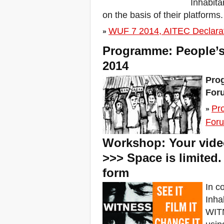
Inhabita
Buenos Aires, R-
Existencias y Solidaridad
on the basis of their platforms.
de lxs habitantes
Brasilia, Marcha nacional
WUF 7 2014, AITEC Declarati
»
dos movimentos de
moradia
Programme: People’s
Convocatoria encuentro
2014
regional: Mujeres en
defensa del territorio
Prog
FSM: A agenda das R-
Existências
Foru
Abitanti che R-Esistono al
Pr
FSM 2018
»
W 2018
For
ÚLTIMA CHAMADA PARA
CASOS DE DESPEJOS
Workshop: Your video
NO BRASIL
>>> Space is limited. 
Giornata Mondiale per il
Diritto alla Città: Stop agli
form
sfratti forzosi!
Zero Evictions for Narmada
In c
Valley
Inha
Venezia, Il Tribunale
WITN
Internazionale degli Sfratti si
conclude col botto