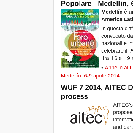
Popolare - Medellín, 
23 giugno 2019 a Marsiglia,
Francia!
Medellín è u
! W 2019 W !
America Lat
Reinforcing the Impact of
the R-Existing Inhabitants
In questa cit
at Africities 2018
convocato dal
Termina Ottobre, la
nazionali e in
Solidarietà per Sfratti Zero
in tutto il mondo continua!
celebrare il
F
The UN Special Rapporteur
tra il 6 e il 9
#MaketheShift, New York,
17 Oct. 2018
Appello al 
»
Ottobre è Solidarietà per
Medellín, 6-9 aprile 2014
Sfratti Zero in tutto il mondo!
New York, Meet & Greet
WUF 7 2014, AITEC De
International Housing
Activists
process
Kenya: The International
Tribunal on Evictions call to
AITEC’s 
stop military activities and
propose
evictions against Maasai
USA: Poor People’s
internat
Campaign: A National Call
and part
for Moral Revival!