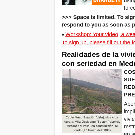
usin
Giornate Mondiali Sfratti
forc
Zero a Venezia e in tutto il
mondo
>>> Space is limited. To sign
Settembre a Venezia,
respond to you as soon as 
Capitale delle Resistenze al
Turismo Eccessivo
Workshop: Your video, a weap
»
La AIH abre convocatoria
para Curso Formación en
To sign up, please fill out the 
línea para América Latina y
el Caribe
Realidades de la viv
Sfratti Zero per gli abitanti
con seriedad en Mede
della Narmada Valley!
Presenta il tuo caso di
COS
sfratto causato dal turismo!
Nuova scadenza:
SUE
31/07/2017!
RED
Non restare in silenzio:
PRE
esponi il tuo caso di sfratto
causato dal turismo!
Abor
Workshop a Firenze: Case
popolari come? Con
impl
l'utilizzo del demanio civile e
Cable Metro Estación Vallejuelos y La
vivi
militare inutilizzati
Aurora. Villa Occidente (Sector Pajarito).
rest
Mirador del Valle, en construcción, al
Detroit, un invito ai guerrieri
fondo (17 Marzo del 2008)
dell'acqua
en s