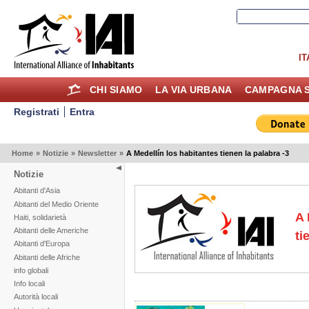
IT
CHI SIAMO
LA VIA URBANA
CAMPAGNA S
Registrati
Entra
Home
»
Notizie
»
Newsletter
»
A Medellín los habitantes tienen la palabra -3
Notizie
Abitanti d'Asia
Abitanti del Medio Oriente
A 
Haiti, solidarietà
Abitanti delle Americhe
ti
Abitanti d'Europa
Abitanti delle Afriche
info globali
Info locali
Autorità locali