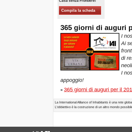
Casa senza Frontiere!
Xalapa, Mexico, Jornada de
la Re-Existencia por el
Compila la scheda
derecho a la vivienda
Fare di New York una Città
365 giorni di auguri p
Sfratti Zero!
Ottobre 2019, Appello delle
I nos
Giornate Mondiali Sfratti
Zero
Ai se
DONATE PER LE LOTTE
front
PER IL DIRITTO A CASA,
di re
TERRA E CITTÀ
APPELLO
neol
INTERNAZIONALE A CASI
I nos
DI SFRATTO E DI
SFOLLAMENTO
appoggio!
A Marsiglia, dal 21 al 23
365 giorni di auguri per il 20
giugno, capitale degli
»
abitanti del Mediterraneo
Housing for All in Europa: la
La International Alliance of Inhabitants è una rete global
vostra firma è necessaria!
L'obbiettivo è la costruzione di un altro mondo possibile
New Website Naming Some
of NYC’s Worst Evictors &
Mapping Evictions Across
NYC
Venite tutte e tutti dal 21 al