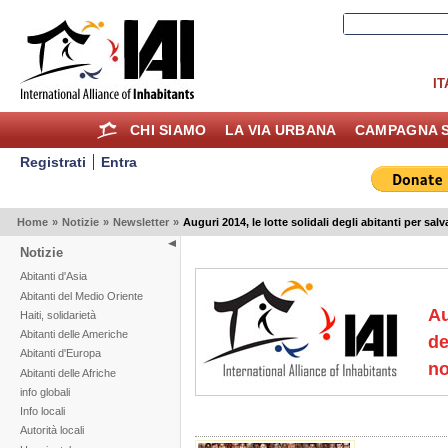
IT
CHI SIAMO
LA VIA URBANA
CAMPAGNA S
Registrati
Entra
Home
»
Notizie
»
Newsletter
»
Auguri 2014, le lotte solidali degli abitanti per salv
Notizie
Abitanti d'Asia
Abitanti del Medio Oriente
Au
Haiti, solidarietà
Abitanti delle Americhe
de
Abitanti d'Europa
no
Abitanti delle Afriche
info globali
Info locali
Autorità locali