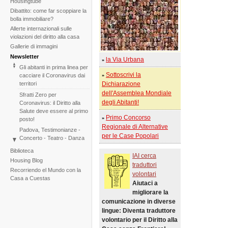
Housingtube
Dibattito: come far scoppiare la
bolla immobiliare?
Allerte internazionali sulle
violazioni del diritto alla casa
Gallerie di immagini
Newsletter
la Via Urbana
»
Gli abitanti in prima linea per
Sottoscrivi la
cacciare il Coronavirus dai
»
territori
Dichiarazione
dell'Assemblea Mondiale
Sfratti Zero per
degli Abitanti!
Coronavirus: il Diritto alla
Salute deve essere al primo
Primo Concorso
»
posto!
Regionale di Alternative
Padova, Testimonianze -
per le Case Popolari
Concerto - Teatro - Danza
in solidarietà con i difensori
Biblioteca
del diritto alla casa
IAI cerca
Housing Blog
traduttori
Di fronte al fallimento della
Recorriendo el Mundo con la
COP25 il Tribunale
volontari
Casa a Cuestas
Internazionale degli Sfratti
Aiutaci a
rilancia l'iniziativa per il 2020
migliorare la
Tribunale Internazionale
comunicazione in diverse
degli Sfratti, sessione sul
lingue: Diventa traduttore
Cambiamento Climatico –
volontario per il Diritto alla
Due sedute in una