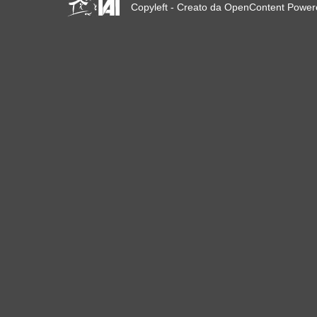
Copyleft - Creato da OpenContent Powe
23 giugno 2019 a Marsiglia,
Francia!
! W 2019 W !
Reinforcing the Impact of
the R-Existing Inhabitants
at Africities 2018
Termina Ottobre, la
Solidarietà per Sfratti Zero
in tutto il mondo continua!
The UN Special Rapporteur
#MaketheShift, New York,
17 Oct. 2018
Ottobre è Solidarietà per
Sfratti Zero in tutto il mondo!
New York, Meet & Greet
International Housing
Activists
Kenya: The International
Tribunal on Evictions call to
stop military activities and
evictions against Maasai
USA: Poor People’s
Campaign: A National Call
for Moral Revival!