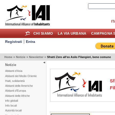
IT
CHI SIAMO
LA VIA URBANA
CAMPAGNA S
Registrati
Entra
Home
»
Notizie
»
Newsletter
»
Sfratti Zero all'ex Asilo Filangieri, bene comune
Notizie
Abitanti d'Asia
Abitanti del Medio Oriente
Sf
Haiti, solidarietà
Abitanti delle Americhe
Fi
Abitanti d'Europa
Abitanti delle Afriche
info globali
Info locali
Autorità locali