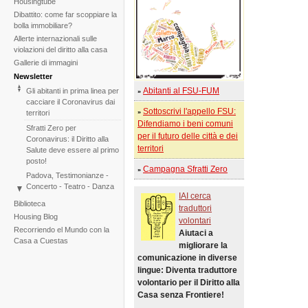
Housingtube
Dibattito: come far scoppiare la
bolla immobiliare?
Allerte internazionali sulle
violazioni del diritto alla casa
Gallerie di immagini
Newsletter
Abitanti al FSU-FUM
Gli abitanti in prima linea per
»
cacciare il Coronavirus dai
Sottoscrivi l'appello FSU:
territori
»
Difendiamo i beni comuni
Sfratti Zero per
per il futuro delle città e dei
Coronavirus: il Diritto alla
territori
Salute deve essere al primo
posto!
Campagna Sfratti Zero
»
Padova, Testimonianze -
Concerto - Teatro - Danza
IAI cerca
in solidarietà con i difensori
Biblioteca
traduttori
del diritto alla casa
Housing Blog
volontari
Di fronte al fallimento della
Recorriendo el Mundo con la
Aiutaci a
COP25 il Tribunale
Casa a Cuestas
migliorare la
Internazionale degli Sfratti
rilancia l'iniziativa per il 2020
comunicazione in diverse
lingue: Diventa traduttore
Tribunale Internazionale
volontario per il Diritto alla
degli Sfratti, sessione sul
Cambiamento Climatico –
Casa senza Frontiere!
Due sedute in una