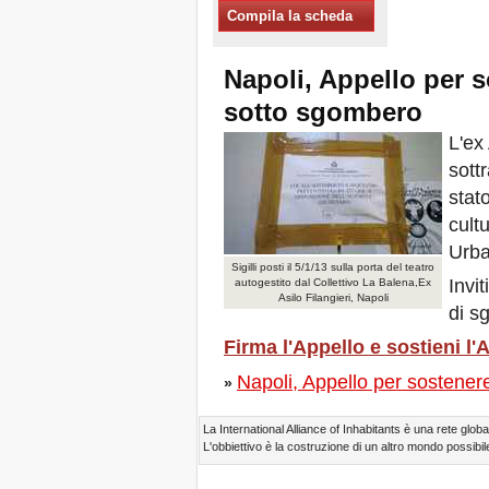
Compila la scheda
Xalapa, Mexico, Jornada de
la Re-Existencia por el
derecho a la vivienda
Napoli, Appello per s
Fare di New York una Città
Sfratti Zero!
sotto sgombero
Ottobre 2019, Appello delle
Giornate Mondiali Sfratti
L'ex
Zero
sottr
DONATE PER LE LOTTE
stato
PER IL DIRITTO A CASA,
TERRA E CITTÀ
cultu
APPELLO
Urba
INTERNAZIONALE A CASI
Sigilli posti il 5/1/13 sulla porta del teatro
DI SFRATTO E DI
Invit
autogestito dal Collettivo La Balena,Ex
SFOLLAMENTO
Asilo Filangieri, Napoli
di s
A Marsiglia, dal 21 al 23
giugno, capitale degli
Firma l'Appello e sostieni l'A
abitanti del Mediterraneo
Housing for All in Europa: la
Napoli, Appello per sostenere
»
vostra firma è necessaria!
New Website Naming Some
of NYC’s Worst Evictors &
La International Alliance of Inhabitants è una rete global
Mapping Evictions Across
L'obbiettivo è la costruzione di un altro mondo possibile
NYC
Venite tutte e tutti dal 21 al