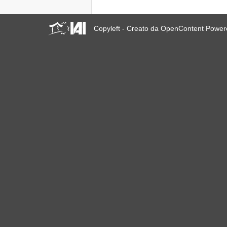
23 giugno 2019 a Marsiglia,
Francia!
! W 2019 W !
Copyleft - Creato da OpenContent Powe
Reinforcing the Impact of
the R-Existing Inhabitants
at Africities 2018
Termina Ottobre, la
Solidarietà per Sfratti Zero
in tutto il mondo continua!
The UN Special Rapporteur
#MaketheShift, New York,
17 Oct. 2018
Ottobre è Solidarietà per
Sfratti Zero in tutto il mondo!
New York, Meet & Greet
International Housing
Activists
Kenya: The International
Tribunal on Evictions call to
stop military activities and
evictions against Maasai
USA: Poor People’s
Campaign: A National Call
for Moral Revival!