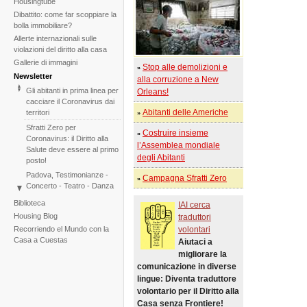
Housingtube
Dibattito: come far scoppiare la
bolla immobiliare?
Allerte internazionali sulle
violazioni del diritto alla casa
Gallerie di immagini
Stop alle demolizioni e
»
Newsletter
alla corruzione a New
Gli abitanti in prima linea per
Orleans!
cacciare il Coronavirus dai
Abitanti delle Americhe
territori
»
Sfratti Zero per
Costruire insieme
»
Coronavirus: il Diritto alla
l’Assemblea mondiale
Salute deve essere al primo
degli Abitanti
posto!
Padova, Testimonianze -
Campagna Sfratti Zero
»
Concerto - Teatro - Danza
in solidarietà con i difensori
Biblioteca
IAI cerca
del diritto alla casa
Housing Blog
traduttori
Di fronte al fallimento della
Recorriendo el Mundo con la
volontari
COP25 il Tribunale
Casa a Cuestas
Aiutaci a
Internazionale degli Sfratti
migliorare la
rilancia l'iniziativa per il 2020
comunicazione in diverse
Tribunale Internazionale
lingue: Diventa traduttore
degli Sfratti, sessione sul
volontario per il Diritto alla
Cambiamento Climatico –
Casa senza Frontiere!
Due sedute in una