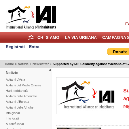
IT
CHI SIAMO
LA VIA URBANA
CAMPAGNA S
Registrati
Entra
Home
»
Notizie
»
Newsletter
»
Supported by IAI: Solidarity against evictions of Gu
Notizie
Abitanti d'Asia
Abitanti del Medio Oriente
Su
Haiti, solidarietà
Abitanti delle Americhe
ag
Abitanti d'Europa
re
Abitanti delle Afriche
info globali
Info locali
Autorità locali