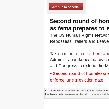
Xalapa, Mexico, Jornada de
Compila la scheda
la Re-Existencia por el
derecho a la vivienda
Fare di New York una Città
Second round of home
Sfratti Zero!
Ottobre 2019, Appello delle
as fema prepares to e
Giornate Mondiali Sfratti
The US Human Rights Networ
Zero
DONATE PER LE LOTTE
Repossess Trailers and Leav
PER IL DIRITTO A CASA,
TERRA E CITTÀ
Take a minute
to click here a
APPELLO
INTERNAZIONALE A CASI
Administration know that evict
DI SFRATTO E DI
SFOLLAMENTO
and Congress to extend the M
A Marsiglia, dal 21 al 23
Second round of homelessnes
giugno, capitale degli
»
abitanti del Mediterraneo
enforce june 1 eviction date
Housing for All in Europa: la
vostra firma è necessaria!
La International Alliance of Inhabitants è una rete global
New Website Naming Some
L'obbiettivo è la costruzione di un altro mondo possibile
of NYC’s Worst Evictors &
Mapping Evictions Across
NYC
Venite tutte e tutti dal 21 al