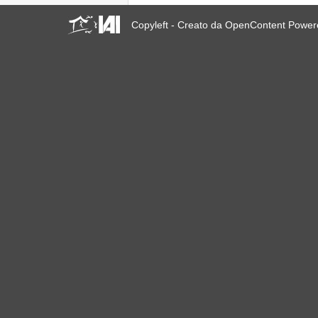
23 giugno 2019 a Marsiglia,
Francia!
Copyleft - Creato da OpenContent Powe
! W 2019 W !
Reinforcing the Impact of
the R-Existing Inhabitants
at Africities 2018
Termina Ottobre, la
Solidarietà per Sfratti Zero
in tutto il mondo continua!
The UN Special Rapporteur
#MaketheShift, New York,
17 Oct. 2018
Ottobre è Solidarietà per
Sfratti Zero in tutto il mondo!
New York, Meet & Greet
International Housing
Activists
Kenya: The International
Tribunal on Evictions call to
stop military activities and
evictions against Maasai
USA: Poor People’s
Campaign: A National Call
for Moral Revival!