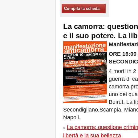
Xalapa, Mexico, Jornada de
Compila la scheda
la Re-Existencia por el
derecho a la vivienda
Fare di New York una Città
La camorra: questione
Sfratti Zero!
e il suo potere. La li
Ottobre 2019, Appello delle
Giornate Mondiali Sfratti
Manifestaz
Zero
DONATE PER LE LOTTE
ORE 16:00 
PER IL DIRITTO A CASA,
TERRA E CITTÀ
SECONDIG
APPELLO
4 morti in 
INTERNAZIONALE A CASI
DI SFRATTO E DI
guerra di ca
SFOLLAMENTO
camorra pro
A Marsiglia, dal 21 al 23
giugno, capitale degli
uno dei quar
abitanti del Mediterraneo
Beirut. La l
Housing for All in Europa: la
Secondigliano,Scampia. Miano 
vostra firma è necessaria!
Napoli.
New Website Naming Some
of NYC’s Worst Evictors &
La camorra: questione crimina
Mapping Evictions Across
»
NYC
libertà e la sua bellezza
Venite tutte e tutti dal 21 al