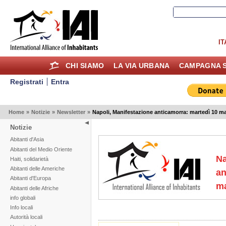
IT
CHI SIAMO
LA VIA URBANA
CAMPAGNA S
Registrati
Entra
Home
»
Notizie
»
Newsletter
»
Napoli, Manifestazione anticamorra: martedì 10 m
Notizie
Abitanti d'Asia
Abitanti del Medio Oriente
Na
Haiti, solidarietà
Abitanti delle Americhe
an
Abitanti d'Europa
ma
Abitanti delle Afriche
info globali
Info locali
Autorità locali