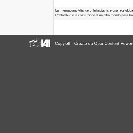
23 giugno 2019 a Marsiglia,
Francia!
La International Alliance of Inhabitants è una rete global
L'obbiettivo è la costruzione di un altro mondo possibile
! W 2019 W !
Reinforcing the Impact of
the R-Existing Inhabitants
at Africities 2018
Termina Ottobre, la
Solidarietà per Sfratti Zero
Copyleft - Creato da OpenContent Powe
in tutto il mondo continua!
The UN Special Rapporteur
#MaketheShift, New York,
17 Oct. 2018
Ottobre è Solidarietà per
Sfratti Zero in tutto il mondo!
New York, Meet & Greet
International Housing
Activists
Kenya: The International
Tribunal on Evictions call to
stop military activities and
evictions against Maasai
USA: Poor People’s
Campaign: A National Call
for Moral Revival!