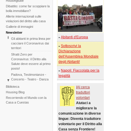
Housingtube
Dibattito: come far scoppiare la
bolla immobiliare?
Allerte internazionali sulle
violazioni del diritto alla casa
Gallerie di immagini
Newsletter
Abitanti d'Europa
»
Gli abitanti in prima linea per
cacciare il Coronavirus dai
Sottoscrivi la
»
territori
Dichiarazione
Sfratti Zero per
dell'Assemblea Mondiale
Coronavirus: il Diritto alla
degli Abitanti!
Salute deve essere al primo
posto!
Napoli: Fiaccolata per la
»
Padova, Testimonianze -
legalità
Concerto - Teatro - Danza
in solidarietà con i difensori
Biblioteca
IAI cerca
del diritto alla casa
Housing Blog
traduttori
Di fronte al fallimento della
volontari
Recorriendo el Mundo con la
COP25 il Tribunale
Casa a Cuestas
Aiutaci a
Internazionale degli Sfratti
migliorare la
rilancia l'iniziativa per il 2020
comunicazione in diverse
Tribunale Internazionale
lingue: Diventa traduttore
degli Sfratti, sessione sul
volontario per il Diritto alla
Cambiamento Climatico –
Casa senza Frontiere!
Due sedute in una