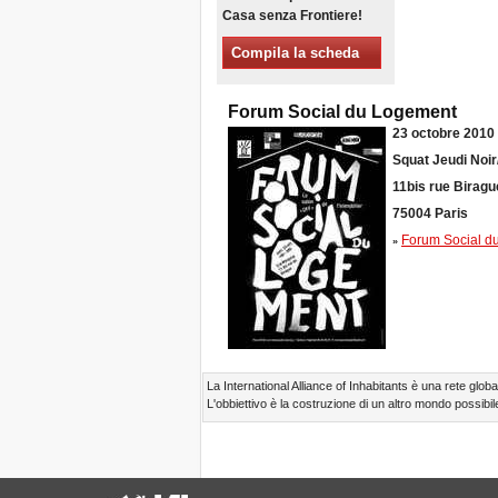
Casa senza Frontiere!
Xalapa, Mexico, Jornada de
la Re-Existencia por el
Compila la scheda
derecho a la vivienda
Fare di New York una Città
Sfratti Zero!
Forum Social du Logement
Ottobre 2019, Appello delle
23 octobre 2010
Giornate Mondiali Sfratti
Zero
Squat Jeudi Noi
DONATE PER LE LOTTE
11bis rue Biragu
PER IL DIRITTO A CASA,
75004 Paris
TERRA E CITTÀ
Forum Social d
APPELLO
»
INTERNAZIONALE A CASI
DI SFRATTO E DI
SFOLLAMENTO
A Marsiglia, dal 21 al 23
giugno, capitale degli
abitanti del Mediterraneo
Housing for All in Europa: la
La International Alliance of Inhabitants è una rete global
vostra firma è necessaria!
L'obbiettivo è la costruzione di un altro mondo possibile
New Website Naming Some
of NYC’s Worst Evictors &
Mapping Evictions Across
NYC
Venite tutte e tutti dal 21 al