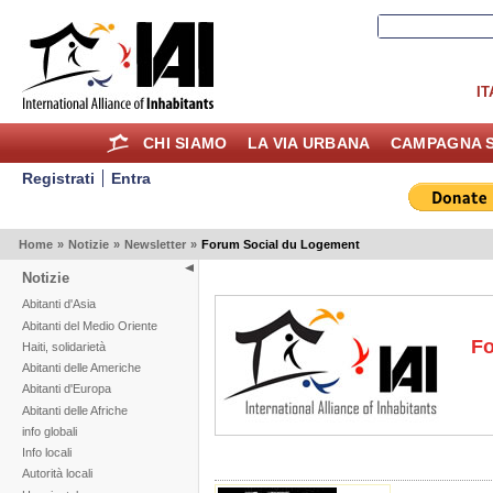
IT
CHI SIAMO
LA VIA URBANA
CAMPAGNA S
Registrati
Entra
Home
»
Notizie
»
Newsletter
»
Forum Social du Logement
Notizie
Abitanti d'Asia
Abitanti del Medio Oriente
Fo
Haiti, solidarietà
Abitanti delle Americhe
Abitanti d'Europa
Abitanti delle Afriche
info globali
Info locali
Autorità locali