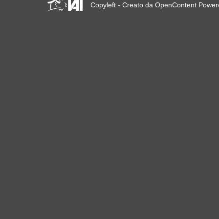
Copyleft - Creato da OpenContent Powe
23 giugno 2019 a Marsiglia,
Francia!
! W 2019 W !
Reinforcing the Impact of
the R-Existing Inhabitants
at Africities 2018
Termina Ottobre, la
Solidarietà per Sfratti Zero
in tutto il mondo continua!
The UN Special Rapporteur
#MaketheShift, New York,
17 Oct. 2018
Ottobre è Solidarietà per
Sfratti Zero in tutto il mondo!
New York, Meet & Greet
International Housing
Activists
Kenya: The International
Tribunal on Evictions call to
stop military activities and
evictions against Maasai
USA: Poor People’s
Campaign: A National Call
for Moral Revival!