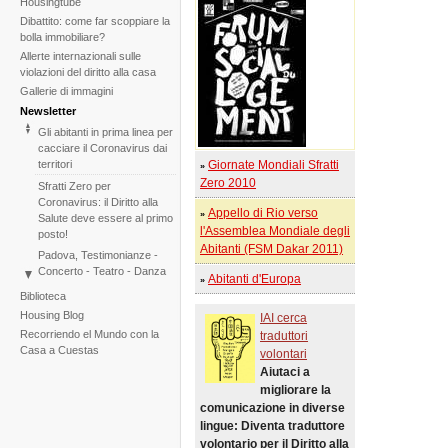
Housingtube
Dibattito: come far scoppiare la
bolla immobiliare?
Allerte internazionali sulle
violazioni del diritto alla casa
Gallerie di immagini
Newsletter
Gli abitanti in prima linea per
cacciare il Coronavirus dai
territori
Giornate Mondiali Sfratti
»
Zero 2010
Sfratti Zero per
Coronavirus: il Diritto alla
Appello di Rio verso
»
Salute deve essere al primo
l'Assemblea Mondiale degli
posto!
Abitanti (FSM Dakar 2011)
Padova, Testimonianze -
Concerto - Teatro - Danza
Abitanti d'Europa
»
in solidarietà con i difensori
Biblioteca
del diritto alla casa
Housing Blog
IAI cerca
Di fronte al fallimento della
Recorriendo el Mundo con la
traduttori
COP25 il Tribunale
Casa a Cuestas
volontari
Internazionale degli Sfratti
Aiutaci a
rilancia l'iniziativa per il 2020
migliorare la
Tribunale Internazionale
comunicazione in diverse
degli Sfratti, sessione sul
lingue: Diventa traduttore
Cambiamento Climatico –
Due sedute in una
volontario per il Diritto alla