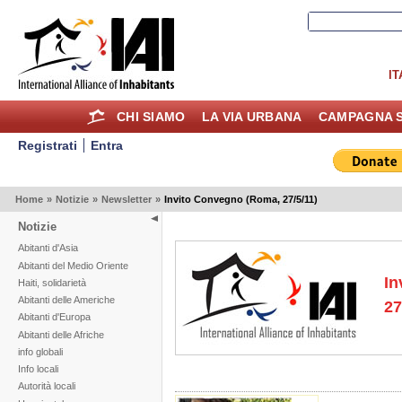
IT
CHI SIAMO
LA VIA URBANA
CAMPAGNA S
Registrati
Entra
Home
»
Notizie
»
Newsletter
»
Invito Convegno (Roma, 27/5/11)
Notizie
Abitanti d'Asia
Abitanti del Medio Oriente
In
Haiti, solidarietà
Abitanti delle Americhe
27
Abitanti d'Europa
Abitanti delle Afriche
info globali
Info locali
Autorità locali