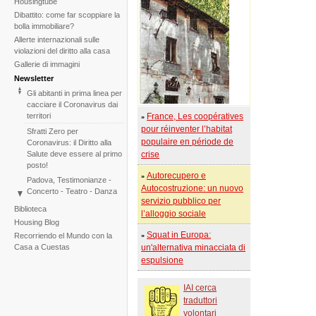
Housingtube
Dibattito: come far scoppiare la
bolla immobiliare?
Allerte internazionali sulle
violazioni del diritto alla casa
Gallerie di immagini
Newsletter
Gli abitanti in prima linea per
cacciare il Coronavirus dai
territori
France, Les coopératives
»
pour réinventer l’habitat
Sfratti Zero per
populaire en période de
Coronavirus: il Diritto alla
Salute deve essere al primo
crise
posto!
Autorecupero e
»
Padova, Testimonianze -
Autocostruzione: un nuovo
Concerto - Teatro - Danza
servizio pubblico per
in solidarietà con i difensori
Biblioteca
l’alloggio sociale
del diritto alla casa
Housing Blog
Di fronte al fallimento della
Squat in Europa:
Recorriendo el Mundo con la
»
COP25 il Tribunale
Casa a Cuestas
un'alternativa minacciata di
Internazionale degli Sfratti
espulsione
rilancia l'iniziativa per il 2020
Tribunale Internazionale
IAI cerca
degli Sfratti, sessione sul
traduttori
Cambiamento Climatico –
Due sedute in una
volontari