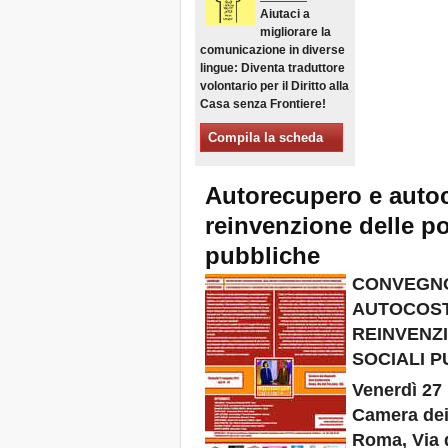
Aiutaci a
Xalapa, Mexico, Jornada de
migliorare la
la Re-Existencia por el
derecho a la vivienda
comunicazione in diverse
lingue: Diventa traduttore
Fare di New York una Città
volontario per il Diritto alla
Sfratti Zero!
Casa senza Frontiere!
Ottobre 2019, Appello delle
Giornate Mondiali Sfratti
Compila la scheda
Zero
DONATE PER LE LOTTE
PER IL DIRITTO A CASA,
Autorecupero e autoco
TERRA E CITTÀ
APPELLO
reinvenzione delle pol
INTERNAZIONALE A CASI
DI SFRATTO E DI
pubbliche
SFOLLAMENTO
CONVEGN
A Marsiglia, dal 21 al 23
giugno, capitale degli
AUTOCOST
abitanti del Mediterraneo
REINVENZI
Housing for All in Europa: la
SOCIALI 
vostra firma è necessaria!
New Website Naming Some
Venerdì 27
of NYC’s Worst Evictors &
Mapping Evictions Across
Camera dei
NYC
Roma, Via 
Venite tutte e tutti dal 21 al