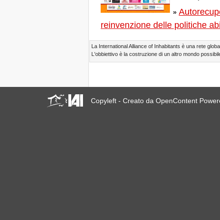
23 giugno 2019 a Marsiglia,
Autorecupe
»
Francia!
reinvenzione delle politiche abi
! W 2019 W !
Reinforcing the Impact of
the R-Existing Inhabitants
La International Alliance of Inhabitants è una rete global
at Africities 2018
L'obbiettivo è la costruzione di un altro mondo possibile
Termina Ottobre, la
Solidarietà per Sfratti Zero
in tutto il mondo continua!
The UN Special Rapporteur
#MaketheShift, New York,
Copyleft - Creato da OpenContent Powe
17 Oct. 2018
Ottobre è Solidarietà per
Sfratti Zero in tutto il mondo!
New York, Meet & Greet
International Housing
Activists
Kenya: The International
Tribunal on Evictions call to
stop military activities and
evictions against Maasai
USA: Poor People’s
Campaign: A National Call
for Moral Revival!