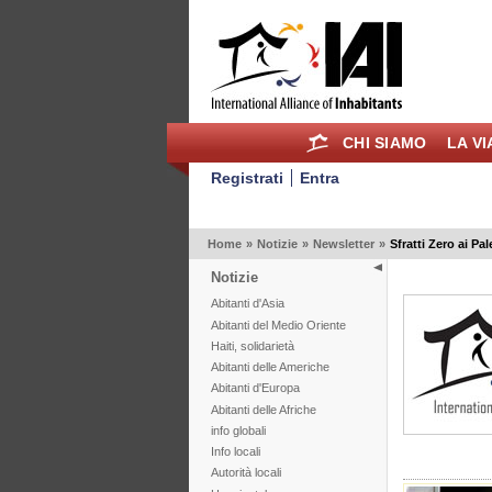
CHI SIAMO
LA V
Registrati
Entra
Home
»
Notizie
»
Newsletter
»
Sfratti Zero ai P
Notizie
Abitanti d'Asia
Abitanti del Medio Oriente
Haiti, solidarietà
Abitanti delle Americhe
Abitanti d'Europa
Abitanti delle Afriche
info globali
Info locali
Autorità locali