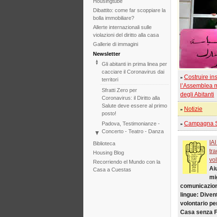
Housingtube
Dibattito: come far scoppiare la
bolla immobiliare?
Allerte internazionali sulle
violazioni del diritto alla casa
Gallerie di immagini
Newsletter
Gli abitanti in prima linea per
cacciare il Coronavirus dai
Costruire in
»
territori
l’Assemblea 
Sfratti Zero per
degli Abitanti
Coronavirus: il Diritto alla
Salute deve essere al primo
Notizie
»
posto!
Campagna Sf
Padova, Testimonianze -
»
Concerto - Teatro - Danza
in solidarietà con i difensori
IAI
Biblioteca
del diritto alla casa
tra
Housing Blog
Di fronte al fallimento della
vol
Recorriendo el Mundo con la
COP25 il Tribunale
Ai
Casa a Cuestas
Internazionale degli Sfratti
mi
rilancia l'iniziativa per il 2020
comunicazion
Tribunale Internazionale
lingue: Diven
degli Sfratti, sessione sul
volontario per 
Cambiamento Climatico –
Casa senza F
Due sedute in una