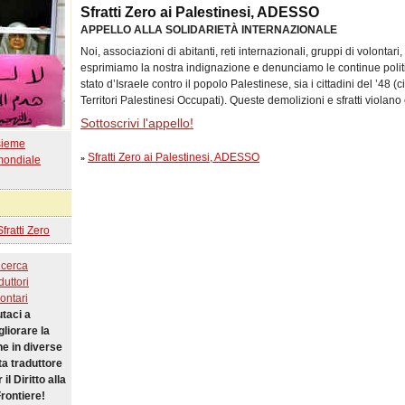
Sfratti Zero ai Palestinesi, ADESSO
APPELLO ALLA SOLIDARIETÀ INTERNAZIONALE
Noi, associazioni di abitanti, reti internazionali, gruppi di volonta
esprimiamo la nostra indignazione e denunciamo le continue politic
stato d’Israele contro il popolo Palestinese, sia i cittadini del ’48 (ci
Territori Palestinesi Occupati). Queste demolizioni e sfratti violano 
Sottoscrivi l'appello!
sieme
Sfratti Zero ai Palestinesi, ADESSO
mondiale
»
ratti Zero
 cerca
duttori
ontari
utaci a
gliorare la
e in diverse
ta traduttore
il Diritto alla
rontiere!