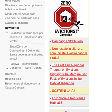
Housingtube
Dibattito: come far scoppiare la
bolla immobiliare?
Allerte internazionali sulle
violazioni del diritto alla casa
Gallerie di immagini
Newsletter
Gli abitanti in prima linea per
cacciare il Coronavirus dai
territori
Campagna Sfratti Zero
»
Sfratti Zero per
Non restate in silenzio:
»
Coronavirus: il Diritto alla
comunicate il vostro caso di
Salute deve essere al primo
sfratto!
posto!
Padova, Testimonianze -
The East Asia Regional
»
Concerto - Teatro - Danza
Tribunal on Evictions
in solidarietà con i difensori
Biblioteca
Highlights the Marginalised
del diritto alla casa
Facts of Evictions in the
Housing Blog
Di fronte al fallimento della
Habitat III Agenda
Recorriendo el Mundo con la
COP25 il Tribunale
Casa a Cuestas
Internazionale degli Sfratti
SOSTIENI LA IAI!
»
rilancia l'iniziativa per il 2020
Foro Sociale Resistenza
Tribunale Internazionale
»
Habitat 3
degli Sfratti, sessione sul
Cambiamento Climatico –
Due sedute in una