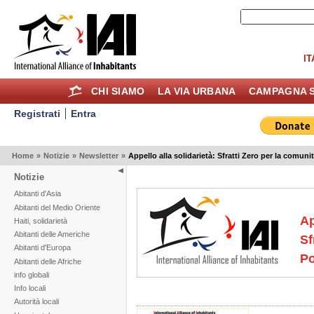
IT
CHI SIAMO
LA VIA URBANA
CAMPAGNA S
Registrati
Entra
Home
»
Notizie
»
Newsletter
»
Appello alla solidarietà: Sfratti Zero per la com
Notizie
Abitanti d'Asia
Abitanti del Medio Oriente
Ap
Haiti, solidarietà
Abitanti delle Americhe
Sf
Abitanti d'Europa
P
Abitanti delle Afriche
info globali
Info locali
Autorità locali