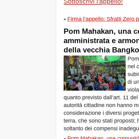
Sottoscrivi l'appello!
Buenos Aires, R-
Existencias y Solidaridad
de lxs habitantes
Brasilia, Marcha nacional
Firma l’appello: Sfratti Zer
»
dos movimentos de
moradia
Pom Mahakan, una co
Convocatoria encuentro
amministrata e armon
regional: Mujeres en
defensa del territorio
della vecchia Bangk
FSM: A agenda das R-
Existências
Pom 
Abitanti che R-Esistono al
nel 
FSM 2018
subi
W 2018
di u
ÚLTIMA CHAMADA PARA
CASOS DE DESPEJOS
viol
NO BRASIL
quanto previsto dall’art. 11 del
Giornata Mondiale per il
Diritto alla Città: Stop agli
autorità cittadine non hanno m
sfratti forzosi!
considerazione i diversi progett
Zero Evictions for Narmada
Valley
terra, che sono stati proposti
Venezia, Il Tribunale
soltanto dei compensi inadegua
Internazionale degli Sfratti si
conclude col botto
Pom Mahakan, una comunità 
»