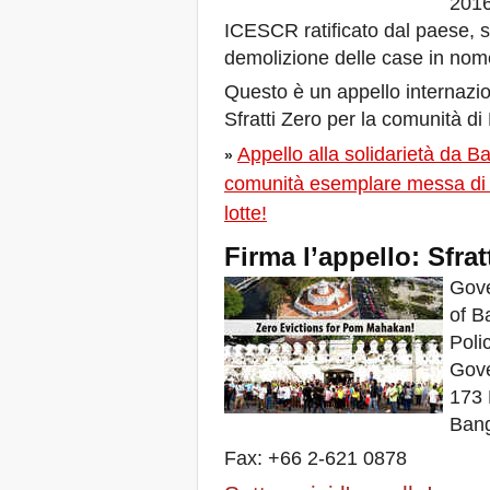
2016 
23 giugno 2019 a Marsiglia,
ICESCR ratificato dal paese, sfr
Francia!
demolizione delle case in nome
! W 2019 W !
Reinforcing the Impact of
Questo è un appello internazion
the R-Existing Inhabitants
Sfratti Zero per la comunità 
at Africities 2018
Termina Ottobre, la
Appello alla solidarietà da 
»
Solidarietà per Sfratti Zero
in tutto il mondo continua!
comunità esemplare messa di fr
The UN Special Rapporteur
lotte!
#MaketheShift, New York,
17 Oct. 2018
Firma l’appello: Sfr
Ottobre è Solidarietà per
Sfratti Zero in tutto il mondo!
Gove
New York, Meet & Greet
of B
International Housing
Activists
Poli
Kenya: The International
Gove
Tribunal on Evictions call to
stop military activities and
173 
evictions against Maasai
Bang
USA: Poor People’s
Campaign: A National Call
Fax: +66 2-621 0878
for Moral Revival!