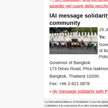
Giornate Mondiali Sfratti
assedio nel cuore della vecch
Zero a Venezia e in tutto il
mondo
IAI message solidar
Settembre a Venezia,
Capitale delle Resistenze al
community
Turismo Eccessivo
La AIH abre convocatoria
25 J
para Curso Formación en
To:
línea para América Latina y
el Caribe
Gove
Sfratti Zero per gli abitanti
della Narmada Valley!
of B
Presenta il tuo caso di
Poli
sfratto causato dal turismo!
Governor of Bangkok
Nuova scadenza:
31/07/2017!
173 Dinso Road, Phra Nakho
Non restare in silenzio:
esponi il tuo caso di sfratto
Bangkok, Thailand 10200.
causato dal turismo!
Fax: +66 2-621 0878
Workshop a Firenze: Case
popolari come? Con
IAI message solidarity wit
»
l'utilizzo del demanio civile e
militare inutilizzati
Detroit, un invito ai guerrieri
La International Alliance of Inhabitants è una rete global
dell'acqua
L'obbiettivo è la costruzione di un altro mondo possibile