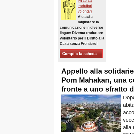
IAI cerca
Xalapa, Mexico, Jornada de
traduttori
la Re-Existencia por el
volontari
derecho a la vivienda
Aiutaci a
Fare di New York una Città
migliorare la
Sfratti Zero!
comunicazione in diverse
Ottobre 2019, Appello delle
lingue: Diventa traduttore
Giornate Mondiali Sfratti
volontario per il Diritto alla
Zero
Casa senza Frontiere!
DONATE PER LE LOTTE
PER IL DIRITTO A CASA,
Compila la scheda
TERRA E CITTÀ
APPELLO
Appello alla solidari
INTERNAZIONALE A CASI
DI SFRATTO E DI
Pom Mahakan, una c
SFOLLAMENTO
A Marsiglia, dal 21 al 23
fronte a uno sfratto d
giugno, capitale degli
abitanti del Mediterraneo
Dopo
Housing for All in Europa: la
abit
vostra firma è necessaria!
acco
New Website Naming Some
of NYC’s Worst Evictors &
vecc
Mapping Evictions Across
alla
NYC
Venite tutte e tutti dal 21 al