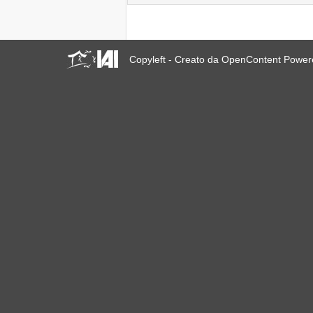
19-A Giornata Mondiale di
Solidarietà con il Venezuela
Appello: Sfratti Zero per
20.000 persone, Bulacan,
Filippine
Copyleft - Creato da OpenContent Powe
Quito, L​os habitantes ​de pie
​ ​frente​ Hábitat III​
Quito, Nace la Nueva
Agenda de los Habitantes
Défendre l'Indépendance
du Tribunal International
des Expulsions
Three calls to strengthen
the voices of the world’s
inhabitants towards Quito
Bangkok: Vogliono sfrattare
300 persone il 3 settembre
2016!
Jornada de reflexión: Los
habitantes de Argentina
rumbo Quito
Tribunale Internazionale
sugli Sfratti: scadenza
prorogata al 15 Agosto
2016!