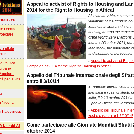
Appeal to activist of Rights to Housing and La
2014 for the Right to Housing in Africa!
All over the African continen
ratti Zero
violations of the rights to h
Inhabitants appealed to all-e-
le Urbano
housing around the continen
 Popolare
of the World Zero Evictions 
month of October 2014, dema
land for all, the immediate e
Mondiale
and stopping of persecution a
 2015
Appeal to activist of Right
»
e Politica -
Campaign of 2014 for the Right to Housing in Africa!
 Urbano
Popolare.
Appello del Tribunale Internazionale degli Sfrat
tà per la vita
entro il 3/10/14!
Il Tribunale Internazionale d
identificare i casi di sfratto
na
Italia, il 9-10 ottobre 2014 
in Nigeria
– per
la Difesa del Territorio
Appello del Tribunale Inter
»
ai Palestinesi,
vostro caso entro il 3/10/14!
Come partecipare alle Giornate Mondiali Sfratti Ze
 Nairobi W!
ottobre 2014