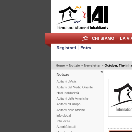
CHI SIAMO
LA V
Registrati
Entra
Home
»
Notizie
»
Newsletter
»
October, The inha
Notizie
Abitanti d'Asia
Abitanti del Medio Oriente
Haiti, solidarietà
Abitanti delle Americhe
Abitanti d'Europa
Abitanti delle Afriche
info globali
Info locali
Autorità locali