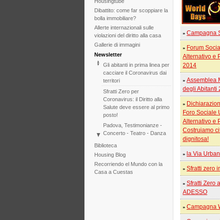
Housingtube
Dibattito: come far scoppiare la
bolla immobiliare?
Allerte internazionali sulle
Campagna Sf
»
violazioni del diritto alla casa
Gallerie di immagini
Forum Socia
»
Newsletter
Alternativo e
Gli abitanti in prima linea per
2014
cacciare il Coronavirus dai
Assemblea 
territori
»
degli Abitanti
Sfratti Zero per
Coronavirus: il Diritto alla
Dichiarazion
»
Salute deve essere al primo
Foro Sociale
posto!
Alternativo e 
Padova, Testimonianze -
Costruiamo cit
Concerto - Teatro - Danza
dignitosa!
in solidarietà con i difensori
Biblioteca
del diritto alla casa
la Via Urba
Housing Blog
»
Di fronte al fallimento della
Recorriendo el Mundo con la
COP25 il Tribunale
Sfratti zero 
»
Casa a Cuestas
Internazionale degli Sfratti
Sfratti Zero 
rilancia l'iniziativa per il 2020
»
ADESSO
Tribunale Internazionale
degli Sfratti, sessione sul
Campagna W
»
Cambiamento Climatico –
Due sedute in una