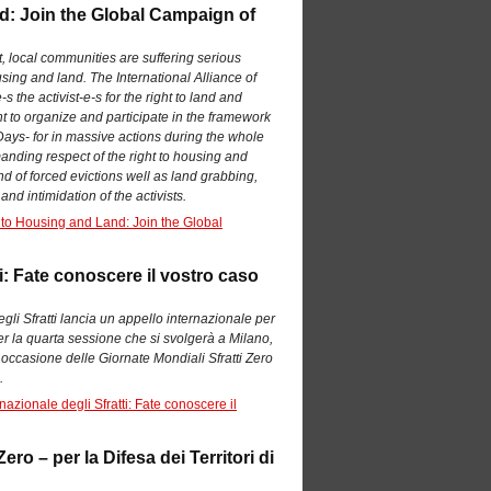
nd: Join the Global Campaign of
t, local communities are suffering serious
ousing and land. The International Alliance of
s the activist-e-s for the right to land and
t to organize and participate in the framework
Days- for in massive actions during the whole
nding respect of the right to housing and
nd of forced evictions well as land grabbing,
nd intimidation of the activists.
s to Housing and Land: Join the Global
ti: Fate conoscere il vostro caso
egli Sfratti lancia un appello internazionale per
 per la quarta sessione che si svolgerà a Milano,
in occasione delle Giornate Mondiali Sfratti Zero
.
nazionale degli Sfratti: Fate conoscere il
ro – per la Difesa dei Territori di