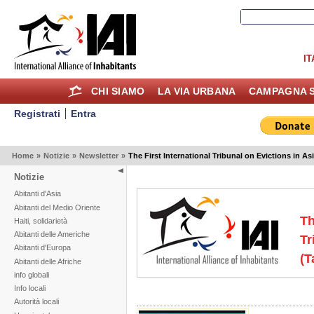
IT
CHI SIAMO
LA VIA URBANA
CAMPAGNA S
Registrati
Entra
Home
»
Notizie
»
Newsletter
»
The First International Tribunal on Evictions in Asi
Notizie
Abitanti d'Asia
Abitanti del Medio Oriente
Th
Haiti, solidarietà
Abitanti delle Americhe
Tr
Abitanti d'Europa
(T
Abitanti delle Afriche
info globali
Info locali
Autorità locali