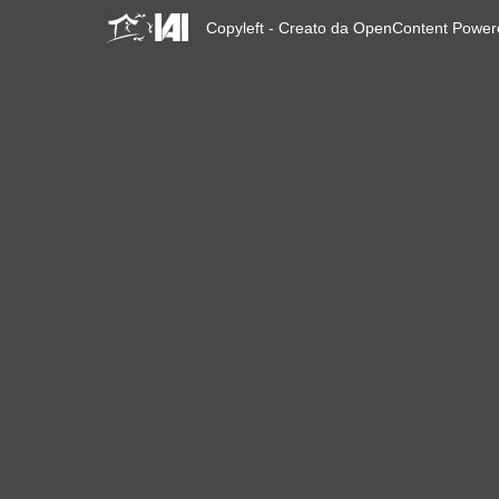
Buenos Aires, R-
Existencias y Solidaridad
Copyleft - Creato da OpenContent Powe
de lxs habitantes
Brasilia, Marcha nacional
dos movimentos de
moradia
Convocatoria encuentro
regional: Mujeres en
defensa del territorio
FSM: A agenda das R-
Existências
Abitanti che R-Esistono al
FSM 2018
W 2018
ÚLTIMA CHAMADA PARA
CASOS DE DESPEJOS
NO BRASIL
Giornata Mondiale per il
Diritto alla Città: Stop agli
sfratti forzosi!
Zero Evictions for Narmada
Valley
Venezia, Il Tribunale
Internazionale degli Sfratti si
conclude col botto