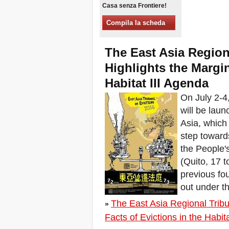
Casa senza Frontiere!
Xalapa, Mexico, Jornada de
la Re-Existencia por el
Compila la scheda
derecho a la vivienda
Fare di New York una Città
Sfratti Zero!
The East Asia Region
Ottobre 2019, Appello delle
Giornate Mondiali Sfratti
Highlights the Margin
Zero
Habitat III Agenda
DONATE PER LE LOTTE
PER IL DIRITTO A CASA,
On July 2-4,
TERRA E CITTÀ
will be launc
APPELLO
INTERNAZIONALE A CASI
Asia, which 
DI SFRATTO E DI
step toward
SFOLLAMENTO
A Marsiglia, dal 21 al 23
the People's
giugno, capitale degli
(Quito, 17 t
abitanti del Mediterraneo
previous fou
Housing for All in Europa: la
vostra firma è necessaria!
out under t
New Website Naming Some
of NYC’s Worst Evictors &
The East Asia Regional Tribu
»
Mapping Evictions Across
Facts of Evictions in the Habit
NYC
Venite tutte e tutti dal 21 al