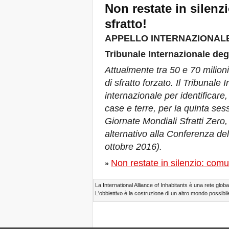
Non restate in silenz
23 giugno 2019 a Marsiglia,
Francia!
sfratto!
! W 2019 W !
APPELLO INTERNAZIONAL
Reinforcing the Impact of
the R-Existing Inhabitants
Tribunale Internazionale degl
at Africities 2018
Termina Ottobre, la
Attualmente tra 50 e 70 milion
Solidarietà per Sfratti Zero
di sfratto forzato. Il Tribunale 
in tutto il mondo continua!
The UN Special Rapporteur
internazionale per identificare
#MaketheShift, New York,
case e terre, per la quinta ses
17 Oct. 2018
Giornate Mondiali Sfratti Zero
Ottobre è Solidarietà per
Sfratti Zero in tutto il mondo!
alternativo alla Conferenza del
New York, Meet & Greet
ottobre 2016).
International Housing
Activists
Non restate in silenzio: comun
»
Kenya: The International
Tribunal on Evictions call to
stop military activities and
La International Alliance of Inhabitants è una rete global
evictions against Maasai
L'obbiettivo è la costruzione di un altro mondo possibile
USA: Poor People’s
Campaign: A National Call
for Moral Revival!