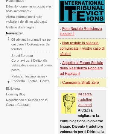
Housingtube
Dibattito: come far scoppiare la
bolla immobiliare?
Allerte internazionali sulle
violazioni del diritto alla casa
Gallerie di immagini
Foro Sociale Resistenza
»
Newsletter
Habitat 3
Gli abitanti in prima linea per
Non restate in silenzio:
»
cacciare il Coronavirus dai
comunicate il vostro caso di
territori
sfratto!
Sfratti Zero per
Coronavirus: il Diritto alla
Appello al Forum Sociale
»
Salute deve essere al primo
della Resistenza Popolare
posto!
ad Habitat III
Padova, Testimonianze -
Concerto - Teatro - Danza
Campagna Sfratti Zero
»
in solidarietà con i difensori
Biblioteca
del diritto alla casa
IAI cerca
Housing Blog
Di fronte al fallimento della
traduttori
Recorriendo el Mundo con la
COP25 il Tribunale
Casa a Cuestas
volontari
Internazionale degli Sfratti
Aiutaci a
rilancia l'iniziativa per il 2020
migliorare la
Tribunale Internazionale
comunicazione in diverse
degli Sfratti, sessione sul
lingue: Diventa traduttore
Cambiamento Climatico –
volontario per il Diritto alla
Due sedute in una