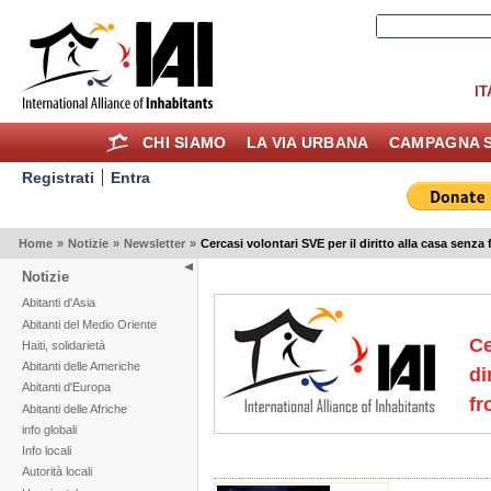
IT
CHI SIAMO
LA VIA URBANA
CAMPAGNA S
Registrati
Entra
Home
»
Notizie
»
Newsletter
»
Cercasi volontari SVE per il diritto alla casa senza 
Notizie
Abitanti d'Asia
Abitanti del Medio Oriente
Ce
Haiti, solidarietà
Abitanti delle Americhe
di
Abitanti d'Europa
fr
Abitanti delle Afriche
info globali
Info locali
Autorità locali