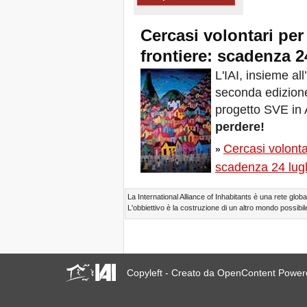
Xalapa, Mexico, Jornada de
la Re-Existencia por el
Cercasi volontari per 
derecho a la vivienda
Fare di New York una Città
frontiere: scadenza 2
Sfratti Zero!
L'IAI, insieme al
Ottobre 2019, Appello delle
Giornate Mondiali Sfratti
seconda edizione
Zero
progetto SVE in
DONATE PER LE LOTTE
PER IL DIRITTO A CASA,
perdere!
TERRA E CITTÀ
Cercasi volontar
APPELLO
»
INTERNAZIONALE A CASI
scadenza 24 lugl
DI SFRATTO E DI
SFOLLAMENTO
A Marsiglia, dal 21 al 23
La International Alliance of Inhabitants è una rete global
giugno, capitale degli
L'obbiettivo è la costruzione di un altro mondo possibile
abitanti del Mediterraneo
Housing for All in Europa: la
vostra firma è necessaria!
New Website Naming Some
of NYC’s Worst Evictors &
Copyleft - Creato da OpenContent Powe
Mapping Evictions Across
NYC
Venite tutte e tutti dal 21 al