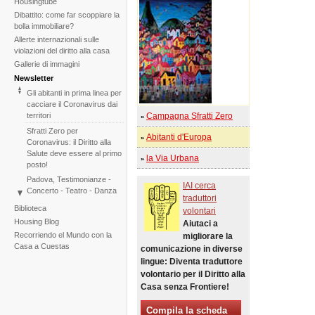
Housingtube
Dibattito: come far scoppiare la
bolla immobiliare?
Allerte internazionali sulle
violazioni del diritto alla casa
Gallerie di immagini
Newsletter
Gli abitanti in prima linea per
cacciare il Coronavirus dai
territori
Campagna Sfratti Zero
»
Sfratti Zero per
Abitanti d'Europa
»
Coronavirus: il Diritto alla
Salute deve essere al primo
la Via Urbana
»
posto!
Padova, Testimonianze -
IAI cerca
Concerto - Teatro - Danza
traduttori
in solidarietà con i difensori
Biblioteca
volontari
del diritto alla casa
Housing Blog
Aiutaci a
Di fronte al fallimento della
Recorriendo el Mundo con la
migliorare la
COP25 il Tribunale
Casa a Cuestas
comunicazione in diverse
Internazionale degli Sfratti
lingue: Diventa traduttore
rilancia l'iniziativa per il 2020
volontario per il Diritto alla
Tribunale Internazionale
Casa senza Frontiere!
degli Sfratti, sessione sul
Cambiamento Climatico –
Compila la scheda
Due sedute in una