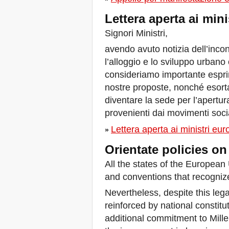
Xalapa, Mexico, Jornada de
Lettera aperta ai mini
la Re-Existencia por el
derecho a la vivienda
Signori Ministri,
Fare di New York una Città
Sfratti Zero!
avendo avuto notizia dell’incont
Ottobre 2019, Appello delle
l’alloggio e lo sviluppo urbano
Giornate Mondiali Sfratti
Zero
consideriamo importante espri
DONATE PER LE LOTTE
nostre proposte, nonché esort
PER IL DIRITTO A CASA,
diventare la sede per l’apertura
TERRA E CITTÀ
APPELLO
provenienti dai movimenti socia
INTERNAZIONALE A CASI
DI SFRATTO E DI
Lettera aperta ai ministri eur
»
SFOLLAMENTO
A Marsiglia, dal 21 al 23
Orientate policies on
giugno, capitale degli
All the states of the European 
abitanti del Mediterraneo
Housing for All in Europa: la
and conventions that recognize
vostra firma è necessaria!
Nevertheless, despite this leg
New Website Naming Some
of NYC’s Worst Evictors &
reinforced by national constitut
Mapping Evictions Across
additional commitment to Mille
NYC
Venite tutte e tutti dal 21 al