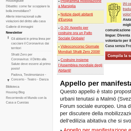
Housingtube
Programma mobilitazione
»
IAI c
a Marsiglia
Dibattito: come far scoppiare la
tradu
bolla immobiliare?
Notizie dagli abitanti
volon
»
Allerte internazionali sulle
d'Europa
Aiuta
violazioni del diritto alla casa
migli
Gallerie di immagini
G-20: Appello per
»
comunicazione 
Newsletter
costruire ora un Patto
lingue: Diventa
Sociale Globale!
Gli abitanti in prima linea per
volontario per il
cacciare il Coronavirus dai
Casa senza Fro
Videoconcorso Giornate
»
territori
Mondiali Sfratti Zero 2008!
Sfratti Zero per
Compila la 
Coronavirus: il Diritto alla
Costruire insieme
»
Salute deve essere al primo
l’Assemblea mondiale degli
posto!
Abitanti!
Padova, Testimonianze -
Concerto - Teatro - Danza
Appello per manifest
in solidarietà con i difensori
Biblioteca
del diritto alla casa
Questo appello è stato propos
Housing Blog
Di fronte al fallimento della
urbani tenutasi a Malmö (Svezi
Recorriendo el Mundo con la
COP25 il Tribunale
Casa a Cuestas
Internazionale degli Sfratti
Forum sociale europeo. Una de
rilancia l'iniziativa per il 2020
per discutere della mobilizzazi
Tribunale Internazionale
dell’edilizia abitativa che si 
degli Sfratti, sessione sul
Cambiamento Climatico –
Appello per manifestazione 
Due sedute in una
»