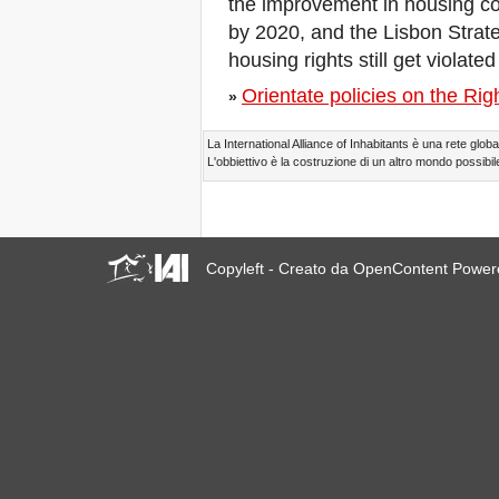
the improvement in housing co
23 giugno 2019 a Marsiglia,
by 2020, and the Lisbon Strate
Francia!
housing rights still get violat
! W 2019 W !
Reinforcing the Impact of
Orientate policies on the Rig
»
the R-Existing Inhabitants
at Africities 2018
Termina Ottobre, la
La International Alliance of Inhabitants è una rete global
Solidarietà per Sfratti Zero
L'obbiettivo è la costruzione di un altro mondo possibile
in tutto il mondo continua!
The UN Special Rapporteur
#MaketheShift, New York,
17 Oct. 2018
Ottobre è Solidarietà per
Copyleft - Creato da OpenContent Powe
Sfratti Zero in tutto il mondo!
New York, Meet & Greet
International Housing
Activists
Kenya: The International
Tribunal on Evictions call to
stop military activities and
evictions against Maasai
USA: Poor People’s
Campaign: A National Call
for Moral Revival!