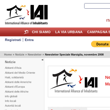
IT
CHI SIAMO
LA VIA URBANA
CAMPAGNA S
Registrati
Entra
Home
»
Notizie
»
Newsletter
»
Newsletter Speciale Marsiglia, novembre 2008
Notizie
Abitanti d'Asia
Abitanti del Medio Oriente
Ne
Haiti, solidarietà
Abitanti delle Americhe
Ma
Abitanti d'Europa
Abitanti delle Afriche
info globali
Info locali
Autorità locali